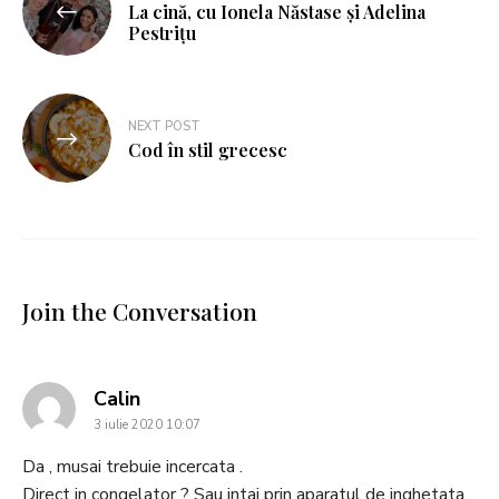
La cină, cu Ionela Năstase și Adelina
Pestrițu
NEXT POST
Cod în stil grecesc
Join the Conversation
says:
Calin
3 iulie 2020 10:07
Da , musai trebuie incercata .
Direct in congelator ? Sau intai prin aparatul de inghetata