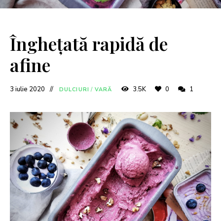
Înghețată rapidă de
afine
3 iulie 2020
3.5K
0
1
DULCIURI
/
VARĂ