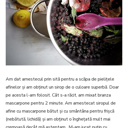
Am dat amestecul prin sită pentru a scăpa de pielițele
afinelor și am obținut un sirop de o culoare superbă. Doar
pe acesta l-am folosit. Cât s-a răcit, am mixat branza
mascarpone pentru 2 minute. Am amestecat siropul de
afine cu mascarpone bătut și cu smântâna pentru frișcă
(nebătută, lichidă) și am obținut o înghețată mult mai
cremoasă decât mă așteptam. M-am jucat puțin cu