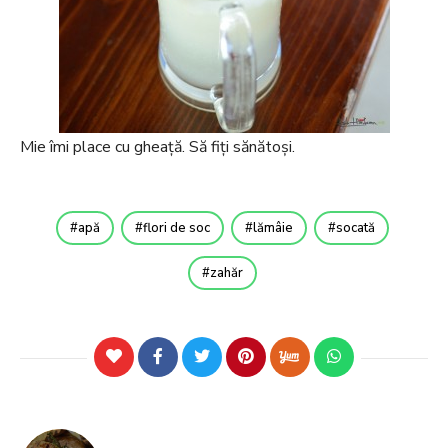
Mie îmi place cu gheață. Să fiți sănătoși.
apă
flori de soc
lămâie
socată
zahăr