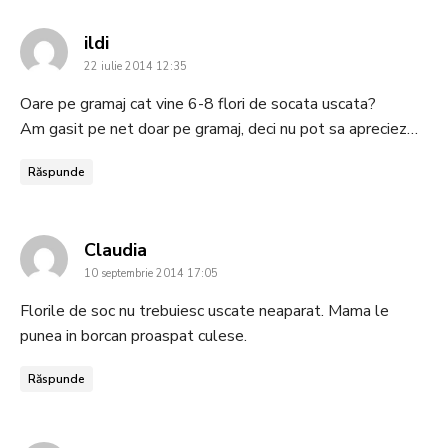
says:
ildi
22 iulie 2014 12:35
Oare pe gramaj cat vine 6-8 flori de socata uscata?
Am gasit pe net doar pe gramaj, deci nu pot sa apreciez…
Răspunde
says:
Claudia
10 septembrie 2014 17:05
Florile de soc nu trebuiesc uscate neaparat. Mama le
punea in borcan proaspat culese.
Răspunde