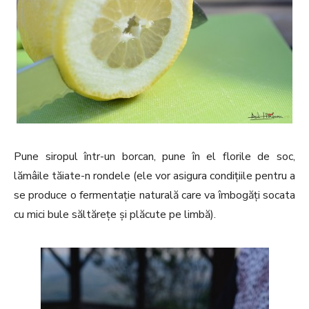
Pune siropul într-un borcan, pune în el florile de soc,
lămâile tăiate-n rondele (ele vor asigura condițiile pentru a
se produce o fermentație naturală care va îmbogăți socata
cu mici bule săltărețe și plăcute pe limbă).