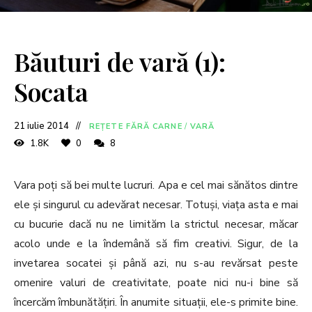
Băuturi de vară (1):
Socata
21 iulie 2014
REȚETE FĂRĂ CARNE
/
VARĂ
1.8K
0
8
Vara poți să bei multe lucruri. Apa e cel mai sănătos dintre
ele și singurul cu adevărat necesar. Totuși, viața asta e mai
cu bucurie dacă nu ne limităm la strictul necesar, măcar
acolo unde e la îndemână să fim creativi. Sigur, de la
invetarea socatei și până azi, nu s-au revărsat peste
omenire valuri de creativitate, poate nici nu-i bine să
încercăm îmbunătățiri. În anumite situații, ele-s primite bine.