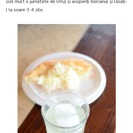
(cel mult o jumătate de litru) și acoperiți borcanul și lăsați-
l la soare 3-4 zile.