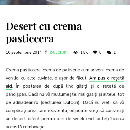
Desert cu crema
pasticcera
10 septembrie 2014
1.5K
0
1
DULCIURI
Crema pasticcera, crema de patiserie cum ar veni, crema de
vanilie, cu alte cuvinte, e ușor de făcut.
Am pus o rețetă
aici
. În postarea de după link găsiți și o rețetă de
pandișpan. Dacă nu vă mulțumește, mai găsiți și altele, tot
pe adihadean.ro (secțiunea
Dulciuri
). Dacă nu vreți să vă
complicați prea tare existența, ori poate vreți să construiți
un desert diferit pentru o zi de week-end, puteți încerca
această combinație: