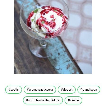
coulis
crema pasticcera
desert
pandișpan
sirop fructe de pădure
vanilie