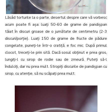
Lăsâd torturile la o parte, desertul despre care vă vorbesc
acum poate fi așa: luați 50-60 de grame de pandișpan
tăiat în discuri groase de o jumătate de centimetru (2-3
discuri/porție). Luați 150 de grame de fructe de pădure
congelate, puneți-le într-o cratiță, e foc mic. După primul
clocot, treceți-le prin sită. Dacă sosul obținut e prea gros,
lungiți-l cu sirop de rodie sau de zmeură. Puteți să-l
îndulciți, dar nu prea mult. Stropiți discurile de pandișpan cu
sirop, cu atenție, să nu scăpați prea mult.