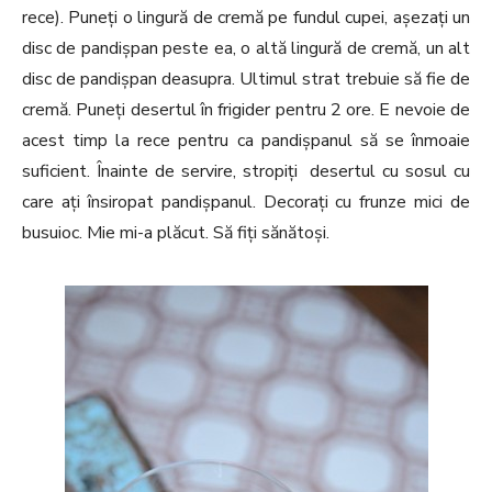
rece). Puneți o lingură de cremă pe fundul cupei, așezați un
disc de pandișpan peste ea, o altă lingură de cremă, un alt
disc de pandișpan deasupra. Ultimul strat trebuie să fie de
cremă. Puneți desertul în frigider pentru 2 ore. E nevoie de
acest timp la rece pentru ca pandișpanul să se înmoaie
suficient. Înainte de servire, stropiți desertul cu sosul cu
care ați însiropat pandișpanul. Decorați cu frunze mici de
busuioc. Mie mi-a plăcut. Să fiți sănătoși.