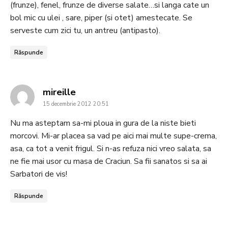
(frunze), fenel, frunze de diverse salate…si langa cate un
bol mic cu ulei , sare, piper (si otet) amestecate. Se
serveste cum zici tu, un antreu (antipasto).
Răspunde
says:
mireille
15 decembrie 2012 20:51
Nu ma asteptam sa-mi ploua in gura de la niste bieti
morcovi. Mi-ar placea sa vad pe aici mai multe supe-crema,
asa, ca tot a venit frigul. Si n-as refuza nici vreo salata, sa
ne fie mai usor cu masa de Craciun. Sa fii sanatos si sa ai
Sarbatori de vis!
Răspunde