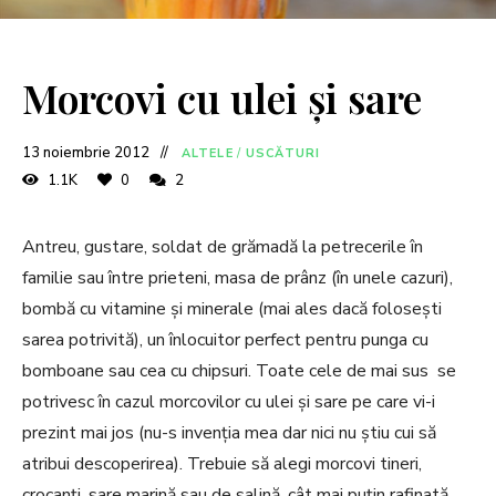
Morcovi cu ulei și sare
13 noiembrie 2012
ALTELE
/
USCĂTURI
1.1K
0
2
Antreu, gustare, soldat de grămadă la petrecerile în
familie sau între prieteni, masa de prânz (în unele cazuri),
bombă cu vitamine și minerale (mai ales dacă folosești
sarea potrivită), un înlocuitor perfect pentru punga cu
bomboane sau cea cu chipsuri. Toate cele de mai sus se
potrivesc în cazul morcovilor cu ulei și sare pe care vi-i
prezint mai jos (nu-s invenția mea dar nici nu știu cui să
atribui descoperirea). Trebuie să alegi morcovi tineri,
crocanți, sare marină sau de salină, cât mai puțin rafinată,