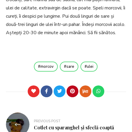
ulei de calitate, extravirgin dacă se poate. Speli morcovii, îi
cureți, îi despici pe lungime. Pui două linguri de sare și
două-trei linguri de ulei într-un pahar. Îndeși morcovii acolo.
Aștepți 20-30 de minute apoi mănânci. Să fii sănătos.
morcov
sare
ulei
PREVIOUS POST
Cotlet cu sparanghel și sfeclă coaptă