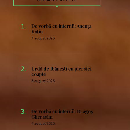
ULTIMELE RETETE
De vorbă cu internii: Ancuța
Rațiu
7 august 2026
Urdă de Ibănești cu piersici
coapte
6 august 2026
De vorbă cu internii: Dragoș
Gherasim
4 august 2026