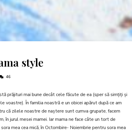
ama style
46
ă prăjituri mai bune decât cele făcute de ea (sper să simțiți și
e voastre). În familia noastră e un obicei apărut după ce am
tru că zilele noastre de naștere sunt cumva grupate, facem
m, în jurul mesei mamei. Iar mama ne face câte un tort de
și sora mea cea mică, în Octombire- Noiembrie pentru sora mea