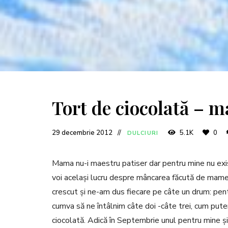
Tort de ciocolată – m
29 decembrie 2012
5.1K
0
DULCIURI
Mama nu-i maestru patiser dar pentru mine nu exist
voi același lucru despre mâncarea făcută de mamel
crescut și ne-am dus fiecare pe câte un drum: pen
cumva să ne întâlnim câte doi -câte trei, cum pute
ciocolată. Adică în Septembrie unul pentru mine 