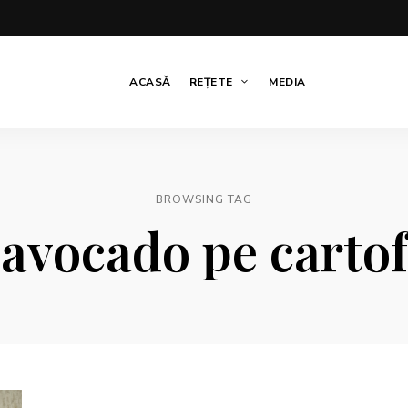
ACASĂ
REȚETE
MEDIA
BROWSING TAG
avocado pe cartof