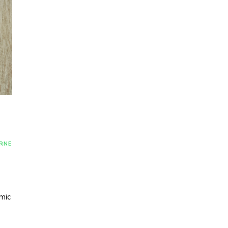
RNE
 mic