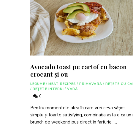
Avocado toast pe cartof cu bacon
crocant și ou
LEGUME
/
MEAT RECIPES
/
PRIMĂVARĂ
/
REȚETE CU CA
/
REȚETE INTERNI
/
VARĂ
0
Pentru momentele alea în care vrei ceva sățios,
simplu și foarte satisfying, combinația asta e ca un
brunch de weekend pus direct în farfurie. …