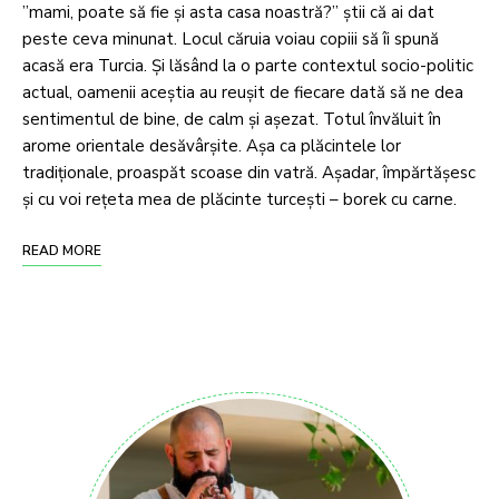
”mami, poate să fie și asta casa noastră?” știi că ai dat
peste ceva minunat. Locul căruia voiau copiii să îi spună
acasă era Turcia. Și lăsând la o parte contextul socio-politic
actual, oamenii aceștia au reușit de fiecare dată să ne dea
sentimentul de bine, de calm și așezat. Totul învăluit în
arome orientale desăvârșite. Așa ca plăcintele lor
tradiționale, proaspăt scoase din vatră. Așadar, împărtășesc
și cu voi rețeta mea de plăcinte turcești – borek cu carne.
READ MORE