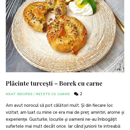
Plăcinte turcești – Borek cu carne
2
MEAT RECIPES
/
REȚETE CU CARNE
Am avut norocul să pot călători mult. Și din fiecare loc
vizitat, am luat cu mine ce era mai de preț: amintiri, arome și
experiențe. Gusturile, locurile și oamenii ne-au îmbogățit
sufletele mai mult decât orice. Iar când juniorii te intreabă: