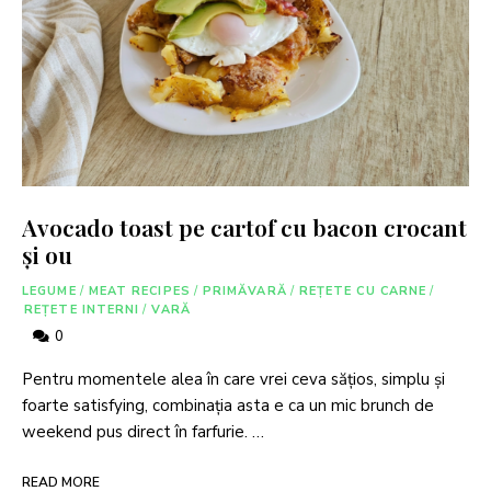
Avocado toast pe cartof cu bacon crocant
și ou
LEGUME
/
MEAT RECIPES
/
PRIMĂVARĂ
/
REȚETE CU CARNE
/
REȚETE INTERNI
/
VARĂ
0
Pentru momentele alea în care vrei ceva sățios, simplu și
foarte satisfying, combinația asta e ca un mic brunch de
weekend pus direct în farfurie. …
READ MORE