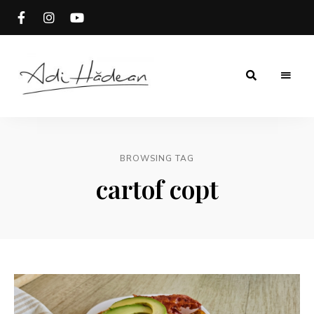
Rețete
Adi
fără
secrete
Hădean
BROWSING TAG
cartof copt