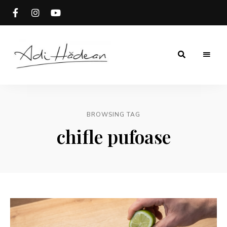
Rețete
Adi
fără
secrete
Hădean
BROWSING TAG
chifle pufoase