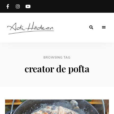
Rețete
Adi
fără
secrete
Hădean
BROWSING TAG
creator de pofta