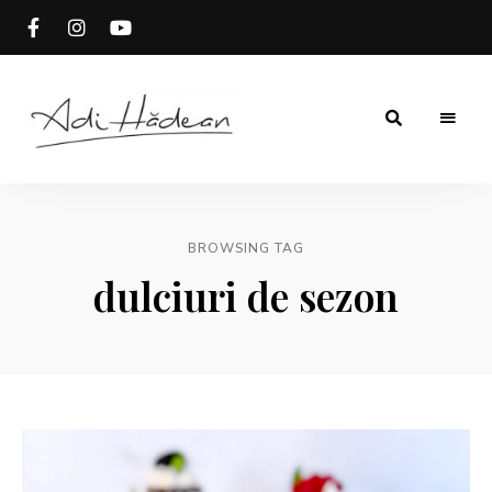
Rețete
Adi
fără
secrete
Hădean
BROWSING TAG
dulciuri de sezon