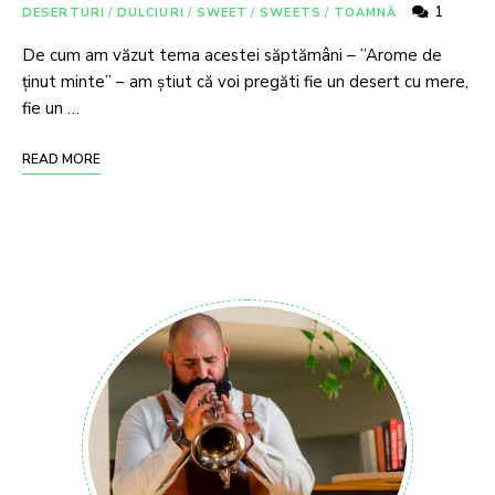
1
DESERTURI
/
DULCIURI
/
SWEET
/
SWEETS
/
TOAMNĂ
De cum am văzut tema acestei săptămâni – ”Arome de
ținut minte” – am știut că voi pregăti fie un desert cu mere,
fie un …
READ MORE