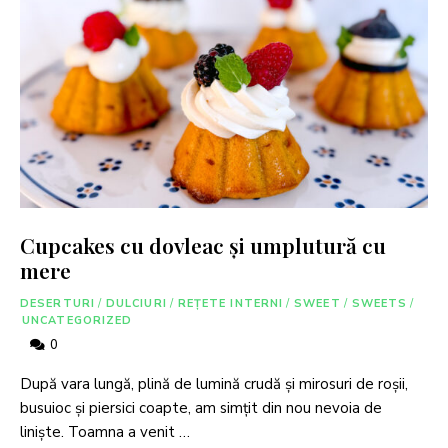
Cupcakes cu dovleac și umplutură cu
mere
DESERTURI
/
DULCIURI
/
REȚETE INTERNI
/
SWEET
/
SWEETS
/
UNCATEGORIZED
0
După vara lungă, plină de lumină crudă și mirosuri de roșii,
busuioc și piersici coapte, am simțit din nou nevoia de
liniște. Toamna a venit …