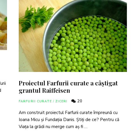
Proiectul Farfurii curate a câștigat
urii
grantul Raiffeisen
d
20
FARFURII CURATE
/
ZICERI
Am construit proiectul Farfurii curate împreună cu
Ioana Micu și Fundația Danis. Știți de ce? Pentru că
Viața la grădi nu merge cum aș fi …