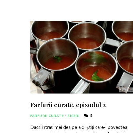
Farfurii curate, episodul 2
3
FARFURII CURATE
/
ZICERI
Dacă intrați mei des pe aici, știți care-i povestea