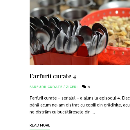
Farfurii curate 4
5
FARFURII CURATE
/
ZICERI
Farfurii curate – serialul – a ajuns la episodul 4. Da
până acum ne-am distrat cu copiii din grădinițe, ac
ne distrăm cu bucătăresele din …
READ MORE