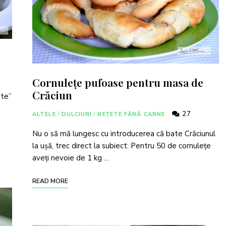
Cornulețe pufoase pentru masa de
Crăciun
ate”
27
ALTELE
/
DULCIURI
/
REȚETE FĂRĂ CARNE
Nu o să mă lungesc cu introducerea că bate Crăciunul
la ușă, trec direct la subiect: Pentru 50 de cornulețe
aveți nevoie de 1 kg …
READ MORE