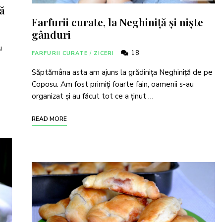
lă
Farfurii curate, la Neghiniță și niște
gânduri
u
18
FARFURII CURATE
/
ZICERI
Săptămâna asta am ajuns la grădinița Neghiniță de pe
Coposu. Am fost primiți foarte fain, oamenii s-au
organizat și au făcut tot ce a ținut …
READ MORE