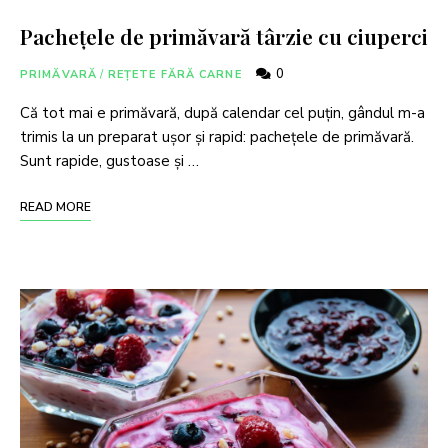
Pachețele de primăvară târzie cu ciuperci
0
PRIMĂVARĂ
/
REȚETE FĂRĂ CARNE
Că tot mai e primăvară, după calendar cel puțin, gândul m-a
trimis la un preparat ușor și rapid: pachețele de primăvară.
Sunt rapide, gustoase și …
READ MORE