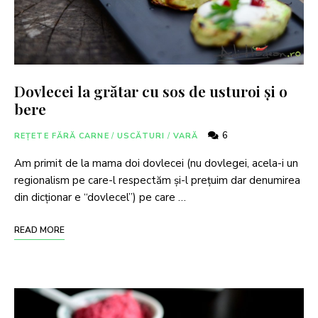
Dovlecei la grătar cu sos de usturoi și o
bere
6
REȚETE FĂRĂ CARNE
/
USCĂTURI
/
VARĂ
Am primit de la mama doi dovlecei (nu dovlegei, acela-i un
regionalism pe care-l respectăm și-l prețuim dar denumirea
din dicționar e “dovlecel”) pe care …
READ MORE