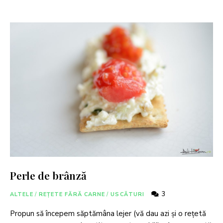
Perle de brânză
3
ALTELE
/
REȚETE FĂRĂ CARNE
/
USCĂTURI
Propun să începem săptămâna lejer (vă dau azi și o rețetă