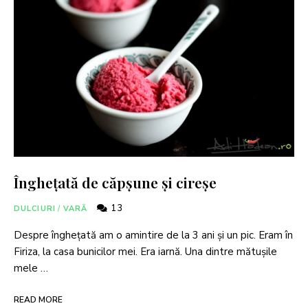
Înghețată de căpșune și cireșe
13
DULCIURI
/
VARĂ
Despre înghețată am o amintire de la 3 ani și un pic. Eram în
Firiza, la casa bunicilor mei. Era iarnă. Una dintre mătușile
mele …
READ MORE