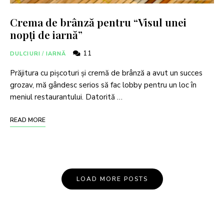
Crema de brânză pentru “Visul unei
nopți de iarnă”
11
DULCIURI
/
IARNĂ
Prăjitura cu pișcoturi și cremă de brânză a avut un succes
grozav, mă gândesc serios să fac lobby pentru un loc în
meniul restaurantului. Datorită …
READ MORE
LOAD MORE POSTS