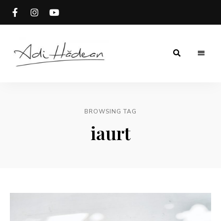
Rețete
Adi
fără
secrete
Hădean
BROWSING TAG
iaurt