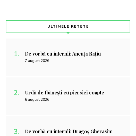
ULTIMELE RETETE
De vorbă cu internii: Ancuța Rațiu
7 august 2026
Urdă de Ibănești cu piersici coapte
6 august 2026
De vorbă cu internii: Dragoș Gherasim