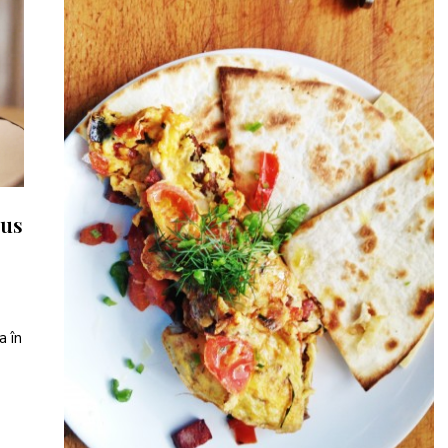
tus
a în