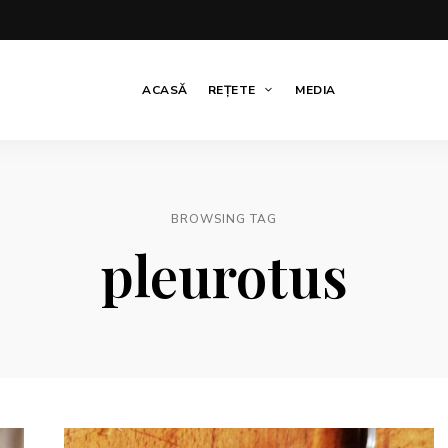
ACASĂ
REȚETE
MEDIA
BROWSING TAG
pleurotus