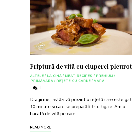
Friptură de vită cu ciuperci pleuro
ALTELE
/
LA CINĂ
/
MEAT RECIPES
/
PREMIUM
/
PRIMĂVARĂ
/
REȚETE CU CARNE
/
VARĂ
1
Dragii mei, astăzi vă prezint o rețetă care este gat
10 minute și care se prepară într-o tigaie. Am o
bucată de vită pe care …
READ MORE