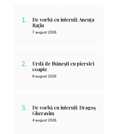
De vorbă cu internii: Ancuța
Rațiu
7 august 2026
Urdă de Ibănești cu piersici
coapte
6 august 2026
De vorbă cu internii: Dragoș
Gherasim
4 august 2026