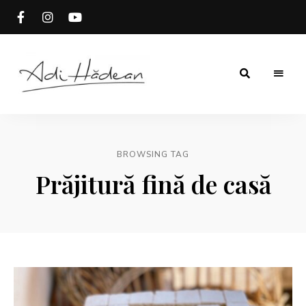
Rețete
Adi
fără
secrete
Hădean
BROWSING TAG
Prăjitură fină de casă