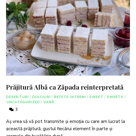
Prăjitură Albă ca Zăpada reinterpretată
DESERTURI
/
DULCIURI
/
REȚETE INTERNI
/
SWEET
/
SWEETS
/
UNCATEGORIZED
/
VARĂ
3
Aș vrea să vă pot transmite și emoția cu care am lucrat la
această prăjitură, gustul fiecărui element în parte și
aromele din bucătărie după …