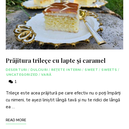
Prăjitura trileçe cu lapte și caramel
DESERTURI
/
DULCIURI
/
REȚETE INTERNI
/
SWEET
/
SWEETS
/
UNCATEGORIZED
/
VARĂ
1
Trileçe este acea prăjitură pe care efectiv nu o poți împărți
cu nimeni, te așezi liniștit lângă tavă și nu te ridici de lângă
ea …
READ MORE