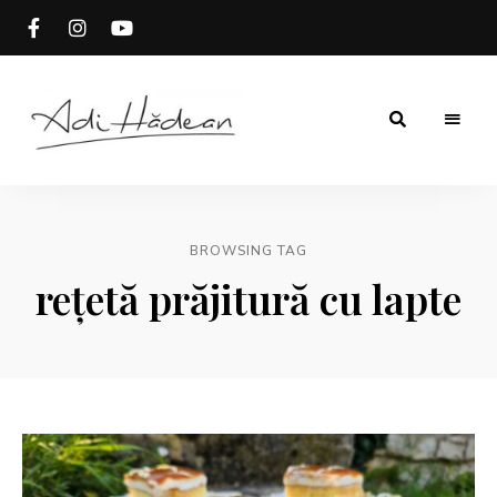
Rețete
Adi
fără
secrete
Hădean
BROWSING TAG
rețetă prăjitură cu lapte