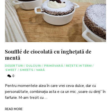
Soufflé de ciocolată cu înghețată de
mentă
DESERTURI
/
DULCIURI
/
PRIMĂVARĂ
/
REȚETE INTERNI
/
SWEET
/
SWEETS
/
VARĂ
0
Pentru momentele alea în care vrei ceva dulce, dar cu
personalitate, combinația asta e ca un mic „soare cu dinți” în
farfurie. M-am trezit cu …
READ MORE