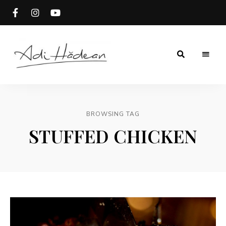
Rețete
Adi
fără
secrete
Hădean
BROWSING TAG
STUFFED CHICKEN