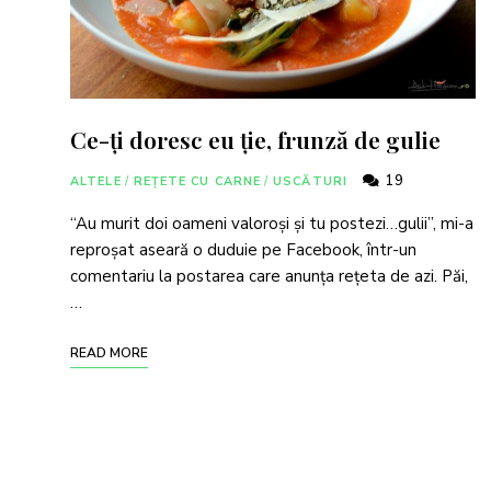
Ce-ți doresc eu ție, frunză de gulie
19
ALTELE
/
REȚETE CU CARNE
/
USCĂTURI
“Au murit doi oameni valoroși și tu postezi…gulii”, mi-a
reproșat aseară o duduie pe Facebook, într-un
comentariu la postarea care anunța rețeta de azi. Păi,
…
READ MORE