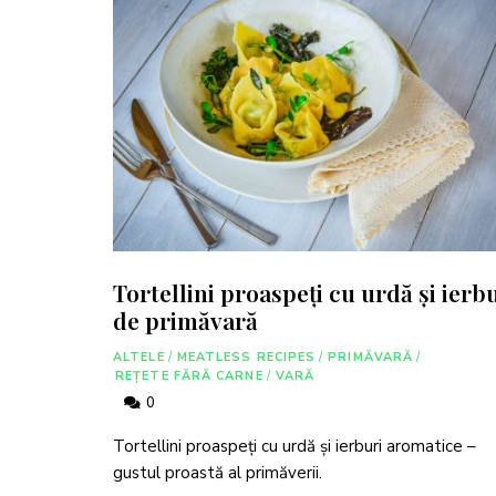
Tortellini proaspeți cu urdă și ierb
de primăvară
ALTELE
/
MEATLESS RECIPES
/
PRIMĂVARĂ
/
REȚETE FĂRĂ CARNE
/
VARĂ
0
Tortellini proaspeți cu urdă și ierburi aromatice –
gustul proastă al primăverii.