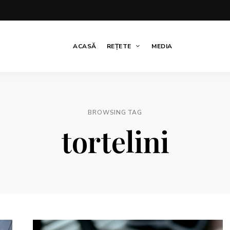
ACASĂ
REȚETE
MEDIA
BROWSING TAG
tortelini