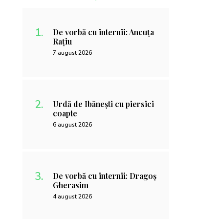
De vorbă cu internii: Ancuța
Rațiu
7 august 2026
Urdă de Ibănești cu piersici
coapte
6 august 2026
De vorbă cu internii: Dragoș
Gherasim
4 august 2026