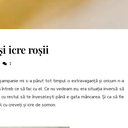
 icre roșii
1
 șampanie mi s-a părut tot timpul o extravaganță și oricum n-a
întreb ce să fac cu el. Ce nu vedeam eu, era situația inversă: să
și cu restul să te înveselești până e gata mâncarea. Și ca să fie
 cu creveți și icre de somon.