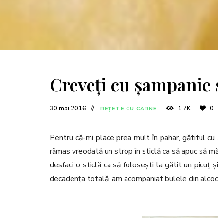
Creveți cu șampanie și
30 mai 2016
1.7K
0
REȚETE CU CARNE
Pentru că-mi place prea mult în pahar, gătitul cu
rămas vreodată un strop în sticlă ca să apuc să mă 
desfaci o sticlă ca să folosești la gătit un picuț 
decadența totală, am acompaniat bulele din alcool