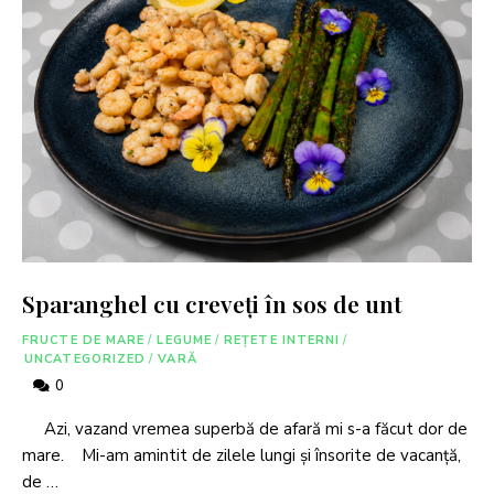
Sparanghel cu creveți în sos de unt
FRUCTE DE MARE
/
LEGUME
/
REȚETE INTERNI
/
UNCATEGORIZED
/
VARĂ
0
Azi, vazand vremea superbă de afară mi s-a făcut dor de
mare. Mi-am amintit de zilele lungi și însorite de vacanță,
de …