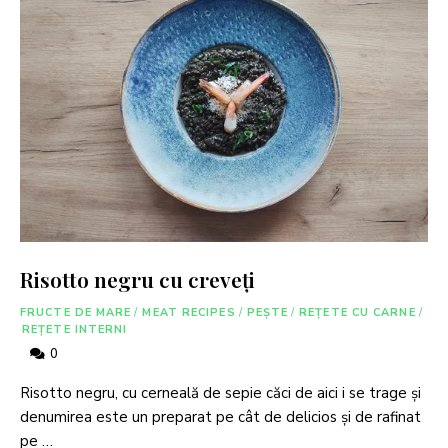
Risotto negru cu creveți
FRUCTE DE MARE
/
MEAT RECIPES
/
PEȘTE
/
REȚETE CU CARNE
/
REȚETE INTERNI
0
Risotto negru, cu cerneală de sepie căci de aici i se trage şi
denumirea este un preparat pe cât de delicios şi de rafinat
pe …