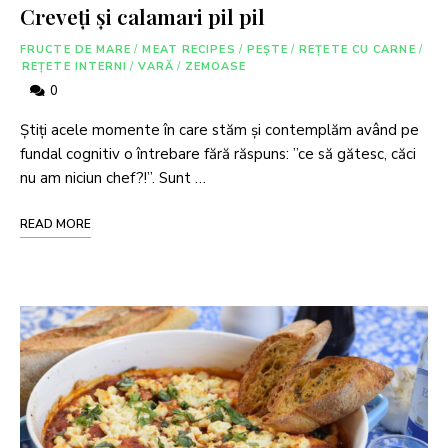
Creveți și calamari pil pil
FRUCTE DE MARE
/
MEAT RECIPES
/
PEȘTE
/
REȚETE CU CARNE
/
REȚETE INTERNI
/
VARĂ
/
ZEMOASE
0
Știți acele momente în care stăm și contemplăm având pe
fundal cognitiv o întrebare fără răspuns: ”ce să gătesc, căci
nu am niciun chef?!”. Sunt …
READ MORE