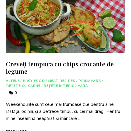
Creveți tempura cu chips crocante de
legume
ALTELE
/
JUICY FOOD
/
MEAT RECIPES
/
PRIMĂVARĂ
/
REȚETE CU CARNE
/
REȚETE INTERNI
/
VARĂ
0
Weekendurile sunt cele mai frumoase zile pentru a ne
răsfăța, odihni, și a petrece timpul cu cei mai dragi. Pentru
mine înseamnă neapărat și mâncare …