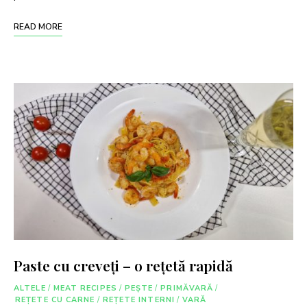
READ MORE
Paste cu creveți – o rețetă rapidă
ALTELE
/
MEAT RECIPES
/
PEȘTE
/
PRIMĂVARĂ
/
REȚETE CU CARNE
/
REȚETE INTERNI
/
VARĂ