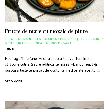
Fructe de mare cu mozaic de piure
FRUCTE DE MARE
/
MEAT RECIPES
/
PEȘTE
/
REȚETE CU CARNE
/
REȚETE INTERNI
/
UNCATEGORIZED
/
VARĂ
0
Naufragiu în farfurie. Ai curajul de a te aventura într-o
călătorie culinară spre adâncurile mării? Abandonează-ți
busola și lasă-te purtat de gusturile inedite ale acestui …
READ MORE