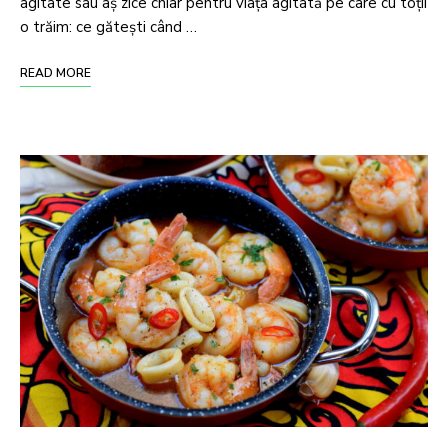
agitate sau aş zice chiar pentru viaţa agitată pe care cu toţii
o trăim: ce găteşti când …
READ MORE