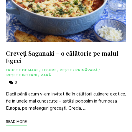
Creveți Saganaki – o călătorie pe malul
Egeei
FRUCTE DE MARE
/
LEGUME
/
PEȘTE
/
PRIMĂVARĂ
/
REȚETE INTERNI
/
VARĂ
0
Dacă până acum v-am invitat fie în călătorii culinare exotice,
fie în unele mai cunoscute – astăzi poposim în frumoasa
Europa, pe meleaguri grecești. Grecia, …
READ MORE