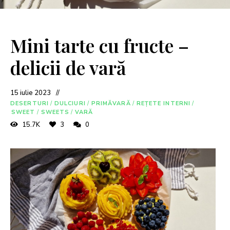
Mini tarte cu fructe –
delicii de vară
15 iulie 2023
DESERTURI
/
DULCIURI
/
PRIMĂVARĂ
/
REȚETE INTERNI
/
SWEET
/
SWEETS
/
VARĂ
15.7K
3
0