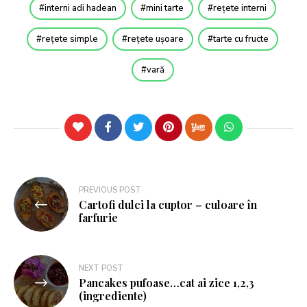
interni adi hadean
mini tarte
rețete interni
rețete simple
rețete ușoare
tarte cu fructe
vară
PREVIOUS POST
Cartofi dulci la cuptor – culoare în
farfurie
NEXT POST
Pancakes pufoase…cat ai zice 1,2,3
(ingrediente)