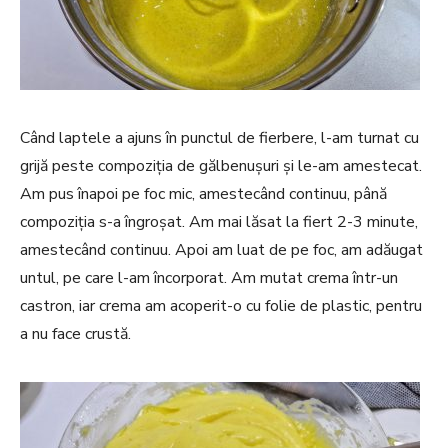
Când laptele a ajuns în punctul de fierbere, l-am turnat cu
grijă peste compoziția de gălbenușuri și le-am amestecat.
Am pus înapoi pe foc mic, amestecând continuu, până
compoziția s-a îngroșat. Am mai lăsat la fiert 2-3 minute,
amestecând continuu. Apoi am luat de pe foc, am adăugat
untul, pe care l-am încorporat. Am mutat crema într-un
castron, iar crema am acoperit-o cu folie de plastic, pentru
a nu face crustă.