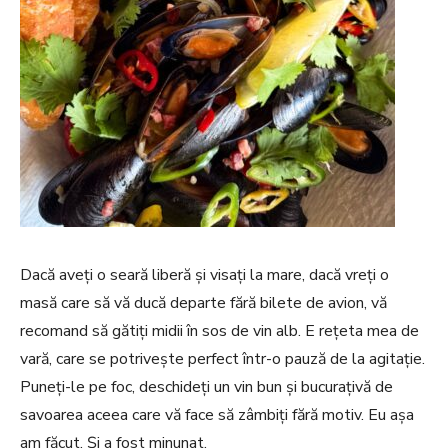
Dacă aveți o seară liberă și visați la mare, dacă vreți o
masă care să vă ducă departe fără bilete de avion, vă
recomand să gătiți midii în sos de vin alb. E rețeta mea de
vară, care se potrivește perfect într-o pauză de la agitație.
Puneți-le pe foc, deschideți un vin bun și bucurațivă de
savoarea aceea care vă face să zâmbiți fără motiv. Eu așa
am făcut. Și a fost minunat.