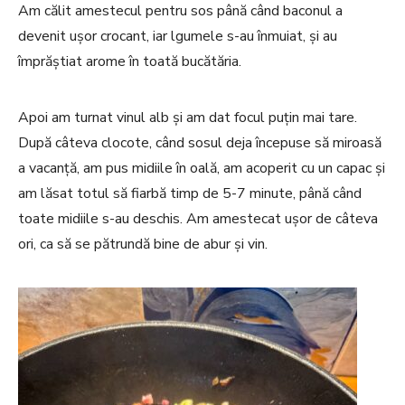
Am călit amestecul pentru sos până când baconul a
devenit ușor crocant, iar lgumele s-au înmuiat, și au
împrăștiat arome în toată bucătăria.
Apoi am turnat vinul alb și am dat focul puțin mai tare.
După câteva clocote, când sosul deja începuse să miroasă
a vacanță, am pus midiile în oală, am acoperit cu un capac și
am lăsat totul să fiarbă timp de 5-7 minute, până când
toate midiile s-au deschis. Am amestecat ușor de câteva
ori, ca să se pătrundă bine de abur și vin.