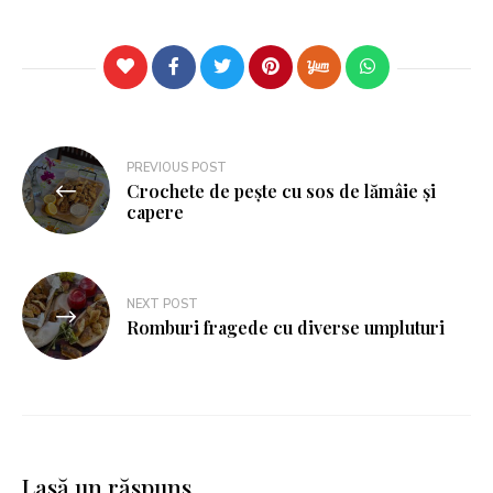
PREVIOUS POST
Crochete de peşte cu sos de lămâie şi
capere
NEXT POST
Romburi fragede cu diverse umpluturi
Lasă un răspuns