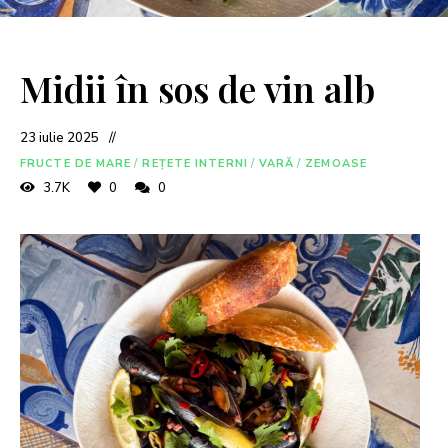
Midii în sos de vin alb
23 iulie 2025
FRUCTE DE MARE
/
REȚETE INTERNI
/
VARĂ
/
ZEMOASE
3.7K
0
0