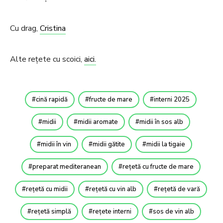
Cu drag,
Cristina
Alte rețete cu scoici,
aici.
cină rapidă
fructe de mare
interni 2025
midii
midii aromate
midii în sos alb
midii în vin
midii gătite
midii la tigaie
preparat mediteranean
rețetă cu fructe de mare
rețetă cu midii
rețetă cu vin alb
rețetă de vară
rețetă simplă
rețete interni
sos de vin alb