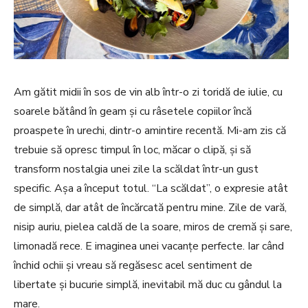
Am gătit midii în sos de vin alb într-o zi toridă de iulie, cu
soarele bătând în geam și cu râsetele copiilor încă
proaspete în urechi, dintr-o amintire recentă. Mi-am zis că
trebuie să opresc timpul în loc, măcar o clipă, și să
transform nostalgia unei zile la scăldat într-un gust
specific. Așa a început totul. “La scăldat”, o expresie atât
de simplă, dar atât de încărcată pentru mine. Zile de vară,
nisip auriu, pielea caldă de la soare, miros de cremă și sare,
limonadă rece. E imaginea unei vacanțe perfecte. Iar când
închid ochii și vreau să regăsesc acel sentiment de
libertate și bucurie simplă, inevitabil mă duc cu gândul la
mare.