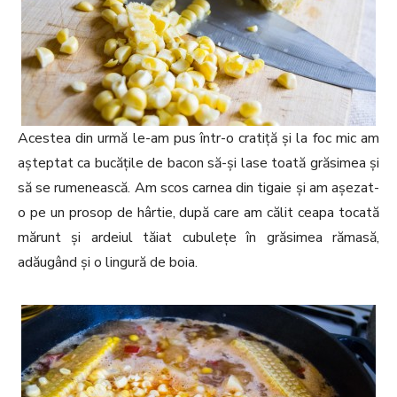
Acestea din urmă le-am pus într-o cratiță și la foc mic am
așteptat ca bucățile de bacon să-și lase toată grăsimea și
să se rumenească. Am scos carnea din tigaie și am așezat-
o pe un prosop de hârtie, după care am călit ceapa tocată
mărunt și ardeiul tăiat cubulețe în grăsimea rămasă,
adăugând și o lingură de boia.