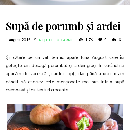
Supă de porumb și ardei
1 august 2016
1.7K
0
6
REȚETE CU CARNE
Și, călare pe un val termic, apare luna August care își
golește din desagă porumbul și ardeii grași. În curând ne
apucăm de zacuscă și ardei copți, dar până atunci m-am
gândit să asociez cele menționate mai sus într-o supă
cremoasă și cu texturi crocante.