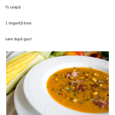
½ ceapă
1 linguriță boia
sare după gust