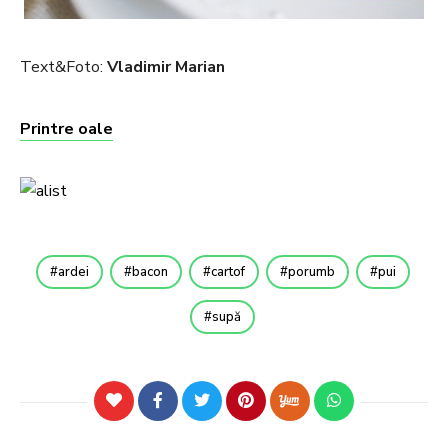
Text&Foto:
Vladimir Marian
Printre oale
ardei
bacon
cartof
porumb
pui
supă