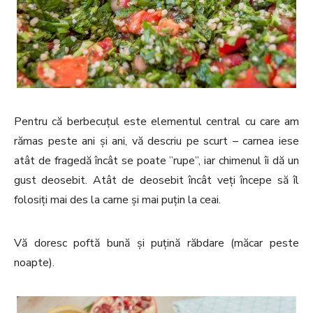
Pentru că berbecuțul este elementul central cu care am
rămas peste ani și ani, vă descriu pe scurt – carnea iese
atât de fragedă încât se poate ”rupe”, iar chimenul îi dă un
gust deosebit. Atât de deosebit încât veți începe să îl
folosiți mai des la carne și mai puțin la ceai.
Vă doresc poftă bună și puțină răbdare (măcar peste
noapte).