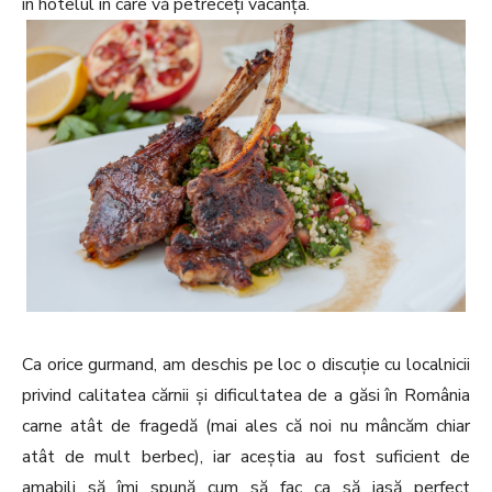
în hotelul în care vă petreceți vacanța.
Ca orice gurmand, am deschis pe loc o discuție cu localnicii
privind calitatea cărnii și dificultatea de a găsi în România
carne atât de fragedă (mai ales că noi nu mâncăm chiar
atât de mult berbec), iar aceștia au fost suficient de
amabili să îmi spună cum să fac ca să iasă perfect