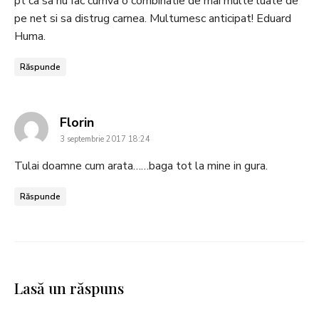
pt ca sa nu fac cumva o combinatie de mai multe luate de
pe net si sa distrug carnea. Multumesc anticipat! Eduard
Huma.
Răspunde
says:
Florin
3 septembrie 2017 18:24
Tulai doamne cum arata……baga tot la mine in gura.
Răspunde
Lasă un răspuns