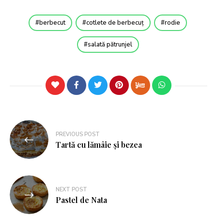
berbecut
cotlete de berbecuț
rodie
salată pătrunjel
PREVIOUS POST
Tartă cu lămâie și bezea
NEXT POST
Pastel de Nata