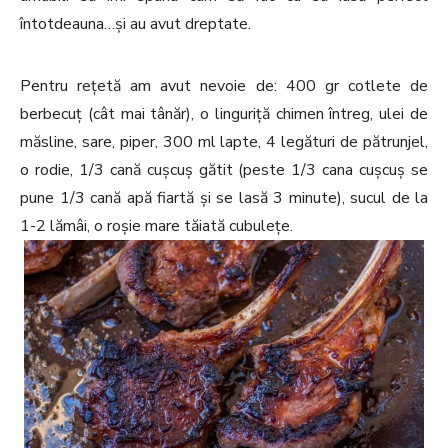
întotdeauna…și au avut dreptate.
Pentru rețetă am avut nevoie de: 400 gr cotlete de
berbecuț (cât mai tânăr), o linguriță chimen întreg, ulei de
măsline, sare, piper, 300 ml lapte, 4 legături de pătrunjel,
o rodie, 1/3 cană cușcuș gătit (peste 1/3 cana cușcuș se
pune 1/3 cană apă fiartă și se lasă 3 minute), sucul de la
1-2 lămâi, o roșie mare tăiată cubulețe.