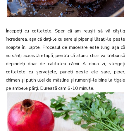
Începeți cu cotletele. Sper că am reușit să vă câștig
încrederea, așa că dați-le cu sare și piper și lăsați-le peste
noapte în…lapte. Procesul de macerare este lung, așa că
nu săriți această etapă, pentru că atunci chiar va trebui să
depindeți doar de calitatea cărnii. A doua zi, ștergeți
cotletele cu șervețele, puneți peste ele sare, piper,
chimen și puțin ulei de măsline și rumeniți-le bine la tigaie
pe ambele părți. Durează cam 6-10 minute.