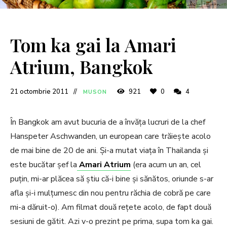
Tom ka gai la Amari
Atrium, Bangkok
21 octombrie 2011
921
0
4
MUSON
În Bangkok am avut bucuria de a învăța lucruri de la chef
Hanspeter Aschwanden, un european care trăiește acolo
de mai bine de 20 de ani. Și-a mutat viața în Thailanda și
este bucătar șef la
Amari Atrium
(era acum un an, cel
puțin, mi-ar plăcea să știu că-i bine și sănătos, oriunde s-ar
afla și-i mulțumesc din nou pentru răchia de cobră pe care
mi-a dăruit-o). Am filmat două rețete acolo, de fapt două
sesiuni de gătit. Azi v-o prezint pe prima, supa tom ka gai.