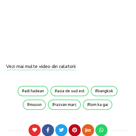
Vezi mai multe video din calatorii
adi hadean
asia de sud est
bangkok
muson
razvan marc
tom ka gai