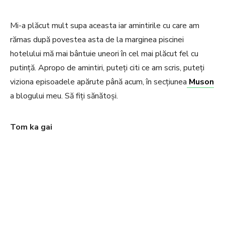
Mi-a plăcut mult supa aceasta iar amintirile cu care am
rămas după povestea asta de la marginea piscinei
hotelului mă mai bântuie uneori în cel mai plăcut fel cu
putință. Apropo de amintiri, puteți citi ce am scris, puteți
viziona episoadele apărute până acum, în secțiunea
Muson
a blogului meu. Să fiți sănătoși.
Tom ka gai