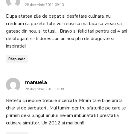
28 decembrie 2011 09:13
Dupa atatea zile de ospat si desfatare culinara, nu
credeam ca pozele tale vor reusi sa ma faca sa vreau sa
gatesc din nou, si totusi… Bravo si felicitari pentru cei 4 ani
de blogarit si-ti doresc un an nou plin de dragoste si
inspiratie!
Răspunde
says:
manuela
28 decembrie 2011 10:39
Reteta cu iepure trebuie incercata. Mmm tare bine arata,
chiar si de sarbatori . Multumim pentru sfaturile pe care le
primim de-a lungul anului, ne-am imbunatatit prestatia
culinara simtitor. Un 2012 si mai bun!!