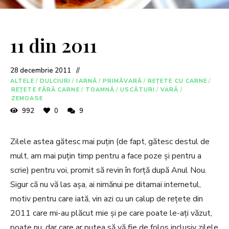
11 din 2011
28 decembrie 2011
ALTELE
/
DULCIURI
/
IARNĂ
/
PRIMĂVARĂ
/
REȚETE CU CARNE
/
REȚETE FĂRĂ CARNE
/
TOAMNĂ
/
USCĂTURI
/
VARĂ
/
ZEMOASE
992
0
9
Zilele astea gătesc mai puțin (de fapt, gătesc destul de
mult, am mai puțin timp pentru a face poze și pentru a
scrie) pentru voi, promit să revin în forță după Anul Nou.
Sigur că nu vă las așa, ai nimănui pe ditamai internetul,
motiv pentru care iată, vin azi cu un calup de rețete din
2011 care mi-au plăcut mie și pe care poate le-ați văzut,
poate nu, dar care ar putea să vă fie de folos inclusiv zilele