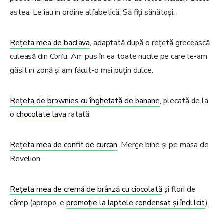
astea. Le iau în ordine alfabetică. Să fiți sănătoși.
Rețeta mea de baclava
, adaptată după o rețetă grecească
culeasă din Corfu. Am pus în ea toate nucile pe care le-am
găsit în zonă și am făcut-o mai puțin dulce.
Rețeta de brownies cu înghețată de banane
, plecată de la
o
chocolate lava
ratată.
Rețeta mea de confit de curcan
. Merge bine și pe masa de
Revelion.
Rețeta mea de cremă de brânză cu ciocolată
și flori de
câmp (apropo, e
promoție la laptele condensat și îndulcit
).