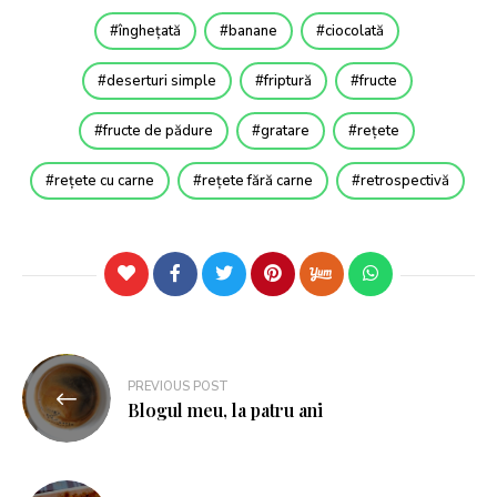
înghețată
banane
ciocolată
deserturi simple
friptură
fructe
fructe de pădure
gratare
rețete
rețete cu carne
rețete fără carne
retrospectivă
PREVIOUS POST
Blogul meu, la patru ani