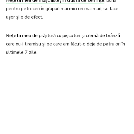
Rețeta mea de mușchiuleț în crustă de semințe
, bună
pentru petreceri în grupuri mai mici ori mai mari, se face
ușor și e de efect.
Rețeta mea de prăjitură cu pișcoturi și cremă de brânză
care nu-i tiramisu și pe care am făcut-o deja de patru ori în
ultimele 7 zile.