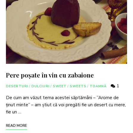
Pere poșate în vin cu zabaione
1
DESERTURI
/
DULCIURI
/
SWEET
/
SWEETS
/
TOAMNĂ
De cum am văzut tema acestei săptămâni – ”Arome de
ținut minte” – am știut că voi pregăti fie un desert cu mere,
fie un …
READ MORE