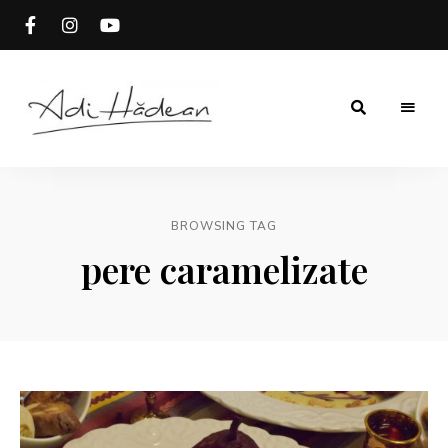
Rețete
Adi
fără
secrete
Hădean
BROWSING TAG
pere caramelizate