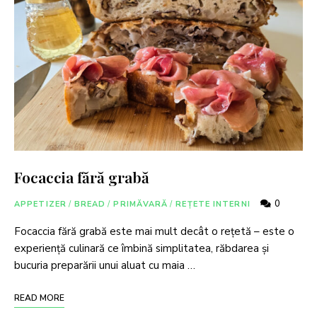
Focaccia fără grabă
0
APPETIZER
/
BREAD
/
PRIMĂVARĂ
/
REȚETE INTERNI
Focaccia fără grabă este mai mult decât o rețetă – este o
experiență culinară ce îmbină simplitatea, răbdarea și
bucuria preparării unui aluat cu maia …
READ MORE