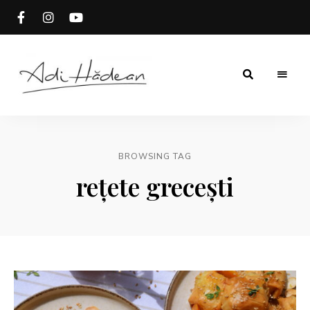
Rețete
Adi
fără
secrete
Hădean
BROWSING TAG
rețete grecești