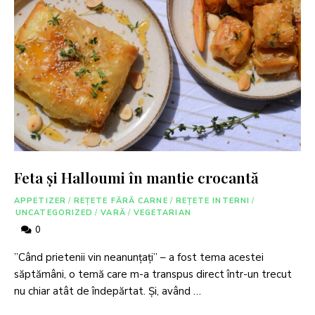
Feta și Halloumi în mantie crocantă
APPETIZER
/
REȚETE FĂRĂ CARNE
/
REȚETE INTERNI
/
UNCATEGORIZED
/
VARĂ
/
VEGETARIAN
0
”Când prietenii vin neanunțați” – a fost tema acestei
săptămâni, o temă care m-a transpus direct într-un trecut
nu chiar atât de îndepărtat. Și, având …