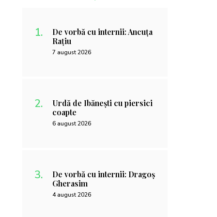
De vorbă cu internii: Ancuța
Rațiu
7 august 2026
Urdă de Ibănești cu piersici
coapte
6 august 2026
De vorbă cu internii: Dragoș
Gherasim
4 august 2026