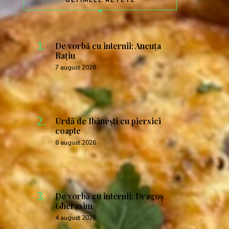
ULTIMELE RETETE
De vorbă cu internii: Ancuța
Rațiu
7 august 2026
Urdă de Ibănești cu piersici
coapte
6 august 2026
De vorbă cu internii: Dragoș
Gherasim
4 august 2026