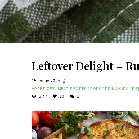
Leftover Delight – R
15 aprilie 2025
APPETIZER
/
MEAT RECIPES
/
PORC
/
PRIMĂVARĂ
/
RE
5.4K
10
2