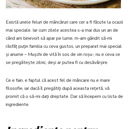
Există unele feluri de mâncăruri care cer a fi făcute la ocazii
mai speciale. Iar cum zilele acestea s-a mai dus un an de
când am binevoit să apar pe lume, m-am gândit să-mi
răsfăț puțin familia cu ceva gustos, un preparat mai special
și anume – Mușchi de vită în sos de vin roșu-, nu e ceva ce
se pregătește zilnic, deși ar putea fi cu desăvârșire.
Ce e fain, e faptul că acest fel de mâncare nu e mare
filosofie, iar dacă îl pregătiți după aceasta rețetă, vă
promit că o să-mi dați dreptate. Dar să începem cu lista de
ingrediente.