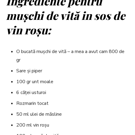
Ingrediente pentru
mușchi de vită in sos de
vin roșu:
O bucată mușchi de vită – a mea a avut cam 800 de
gr
Sare și piper
100 gr unt moale
6 căței usturoi
Rozmarin tocat
50 ml ulei de măsline
200 ml vin roșu