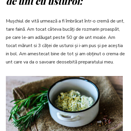
de unt cu usturoi:
Mușchiul de vită urmează a fi îmbrăcat într-o cremă de unt,
tare faină. Am tocat câteva bucăți de rozmarin proaspăt,
pe care le-am adăugat peste 50 gr de unt moale. Am
tocat mărunt si 3 căței de usturoi și i-am pus și pe aceștia
in bol. Am amestecat bine de tot și am obținut o crema de
unt care va da o savoare deosebită preparatului meu.