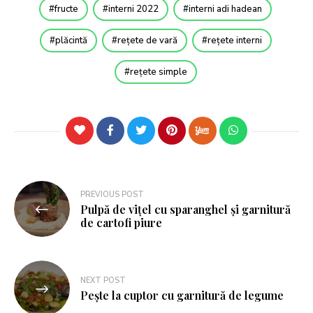
fructe
interni 2022
interni adi hadean
plăcintă
rețete de vară
rețete interni
rețete simple
PREVIOUS POST
Pulpă de vițel cu sparanghel și garnitură
de cartofi piure
NEXT POST
Pește la cuptor cu garnitură de legume