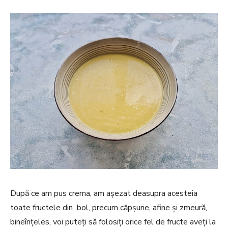
După ce am pus crema, am așezat deasupra acesteia
toate fructele din bol, precum căpșune, afine și zmeură,
bineînțeles, voi puteți să folosiți orice fel de fructe aveți la