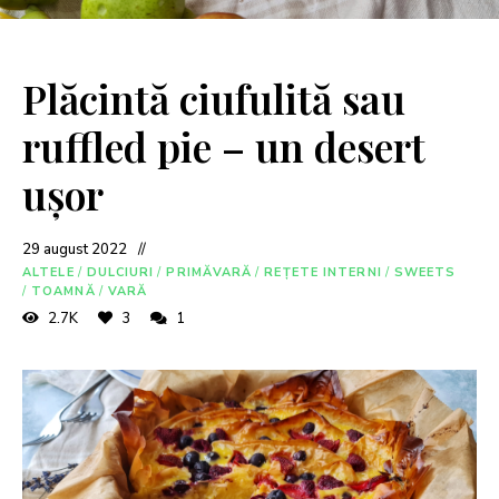
Plăcintă ciufulită sau
ruffled pie – un desert
ușor
29 august 2022
ALTELE
/
DULCIURI
/
PRIMĂVARĂ
/
REȚETE INTERNI
/
SWEETS
/
TOAMNĂ
/
VARĂ
2.7K
3
1