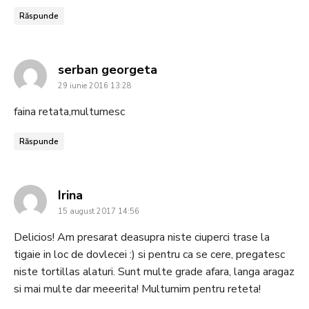
Răspunde
says:
serban georgeta
29 iunie 2016 13:28
faina retata,multumesc
Răspunde
says:
Irina
15 august 2017 14:56
Delicios! Am presarat deasupra niste ciuperci trase la
tigaie in loc de dovlecei :) si pentru ca se cere, pregatesc
niste tortillas alaturi. Sunt multe grade afara, langa aragaz
si mai multe dar meeerita! Multumim pentru reteta!