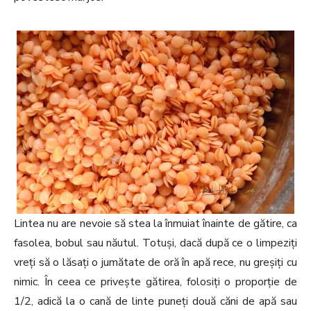
Lintea nu are nevoie să stea la înmuiat înainte de gătire, ca
fasolea, bobul sau năutul. Totuși, dacă după ce o limpeziți
vreți să o lăsați o jumătate de oră în apă rece, nu greșiți cu
nimic. În ceea ce privește gătirea, folosiți o proporție de
1/2, adică la o cană de linte puneți două căni de apă sau