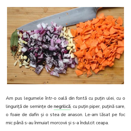
Am pus legumele într-o oală din fontă cu puțin ulei, cu o
linguriță de semințe de
negrilică
, cu puțin piper, puțină sare,
o foaie de dafin și o stea de anason. Le-am lăsat pe foc
mic până s-au înmuiat morcovii și s-a îndulcit ceapa.