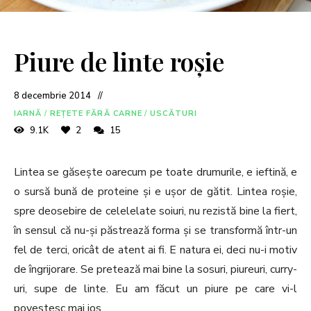
Piure de linte roșie
8 decembrie 2014
IARNĂ
/
REȚETE FĂRĂ CARNE
/
USCĂTURI
9.1K
2
15
Lintea se găsește oarecum pe toate drumurile, e ieftină, e
o sursă bună de proteine și e ușor de gătit. Lintea roșie,
spre deosebire de celelelate soiuri, nu rezistă bine la fiert,
în sensul că nu-și păstrează forma și se transformă într-un
fel de terci, oricât de atent ai fi. E natura ei, deci nu-i motiv
de îngrijorare. Se pretează mai bine la sosuri, piureuri, curry-
uri, supe de linte. Eu am făcut un piure pe care vi-l
povestesc mai jos.