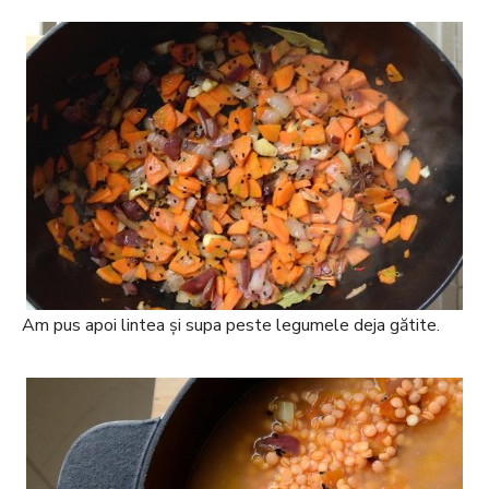
Am pus apoi lintea și supa peste legumele deja gătite.