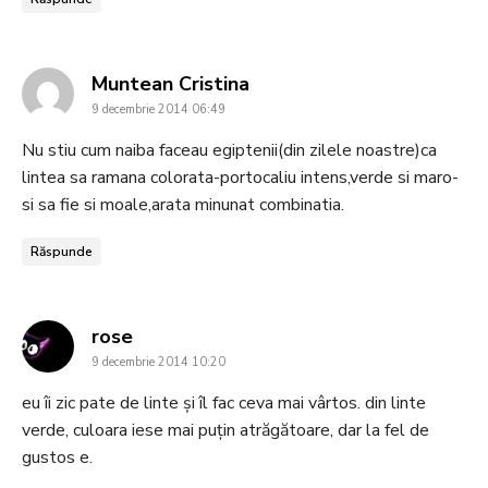
says:
Muntean Cristina
9 decembrie 2014 06:49
Nu stiu cum naiba faceau egiptenii(din zilele noastre)ca
lintea sa ramana colorata-portocaliu intens,verde si maro-
si sa fie si moale,arata minunat combinatia.
Răspunde
says:
rose
9 decembrie 2014 10:20
eu îi zic pate de linte şi îl fac ceva mai vârtos. din linte
verde, culoara iese mai puţin atrăgătoare, dar la fel de
gustos e.