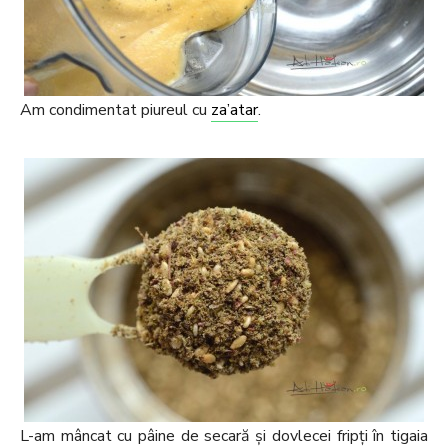
Am condimentat piureul cu
za’atar
.
L-am mâncat cu pâine de secară și dovlecei fripți în tigaia