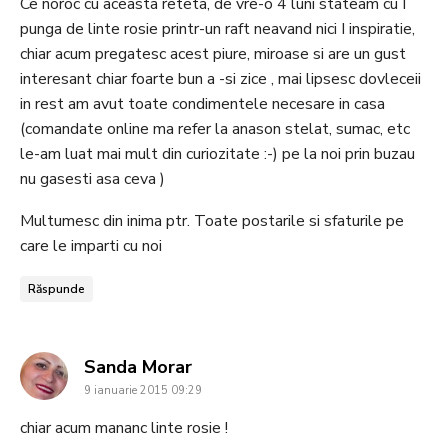
Ce noroc cu aceasta reteta, de vre-o 4 luni stateam cu I
punga de linte rosie printr-un raft neavand nici I inspiratie,
chiar acum pregatesc acest piure, miroase si are un gust
interesant chiar foarte bun a -si zice , mai lipsesc dovleceii
in rest am avut toate condimentele necesare in casa
(comandate online ma refer la anason stelat, sumac, etc
le-am luat mai mult din curiozitate :-) pe la noi prin buzau
nu gasesti asa ceva )
Multumesc din inima ptr. Toate postarile si sfaturile pe
care le imparti cu noi
Răspunde
says:
Sanda Morar
9 ianuarie 2015 09:29
chiar acum mananc linte rosie !