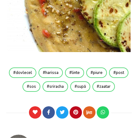
dovlecel
harissa
linte
piure
post
sos
sriracha
supă
zaatar