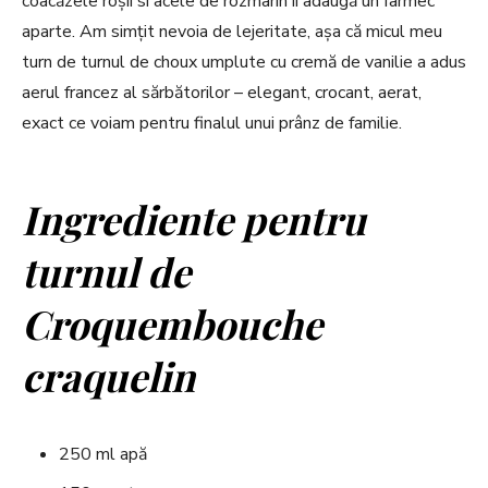
coacăzele roșii si acele de rozmarin îi adaugă un farmec
aparte. Am simțit nevoia de lejeritate, așa că micul meu
turn de turnul de choux umplute cu cremă de vanilie a adus
aerul francez al sărbătorilor – elegant, crocant, aerat,
exact ce voiam pentru finalul unui prânz de familie.
Ingrediente pentru
turnul de
Croquembouche
craquelin
250 ml apă