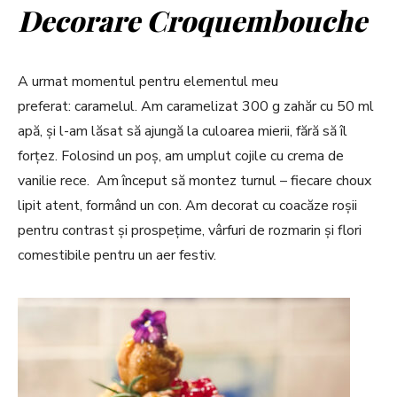
Decorare Croquembouche
A urmat momentul pentru elementul meu
preferat: caramelul. Am caramelizat 300 g zahăr cu 50 ml
apă, și l-am lăsat să ajungă la culoarea mierii, fără să îl
forțez. Folosind un poș, am umplut cojile cu crema de
vanilie rece. Am început să montez turnul – fiecare choux
lipit atent, formând un con. Am decorat cu coacăze roșii
pentru contrast și prospețime, vârfuri de rozmarin și flori
comestibile pentru un aer festiv.