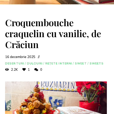
Croquembouche
craquelin cu vanilie, de
Crăciun
16 decembrie 2025
DESERTURI
/
DULCIURI
/
REȚETE INTERNI
/
SWEET
/
SWEETS
2.2K
1
0