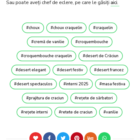
Sau poate aveți chef de eclere, pe care le găsiți
aici.
choux
choux craquelin
craquelin
cremă de vanilie
croquembouche
croquembouche craquelin
desert de Crăciun
desert elegant
desert festiv
desert francez
desert spectaculos
interni 2025
masa festiva
prajitura de craciun
rețete de sărbatori
rețete interni
retete de craciun
vanilie