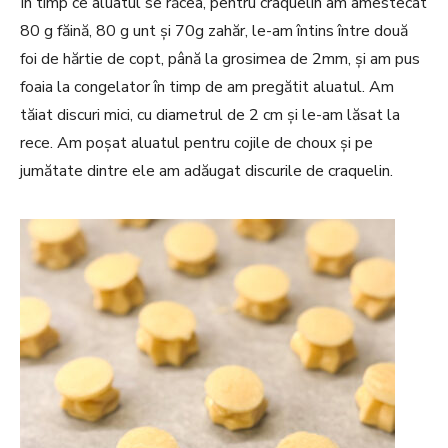
În timp ce aluatul se răcea, pentru craquelin am amestecat
80 g făină, 80 g unt și 70g zahăr, le-am întins între două
foi de hărtie de copt, până la grosimea de 2mm, și am pus
foaia la congelator în timp de am pregătit aluatul. Am
tăiat discuri mici, cu diametrul de 2 cm și le-am lăsat la
rece. Am poșat aluatul pentru cojile de choux și pe
jumătate dintre ele am adăugat discurile de craquelin.