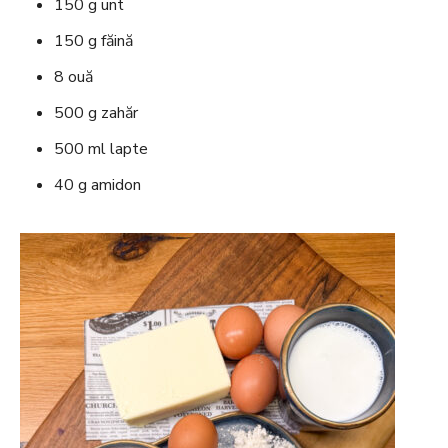
150 g unt
150 g făină
8 ouă
500 g zahăr
500 ml lapte
40 g amidon