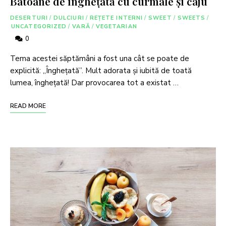
Batoane de înghețată cu curmale și caju
DESERTURI
/
DULCIURI
/
REȚETE INTERNI
/
SWEET
/
SWEETS
/
UNCATEGORIZED
/
VARĂ
/
VEGETARIAN
0
Tema acestei săptămâni a fost una cât se poate de
explicită: „Înghețată”. Mult adorata şi iubită de toată
lumea, îngheţată! Dar provocarea tot a existat …
READ MORE