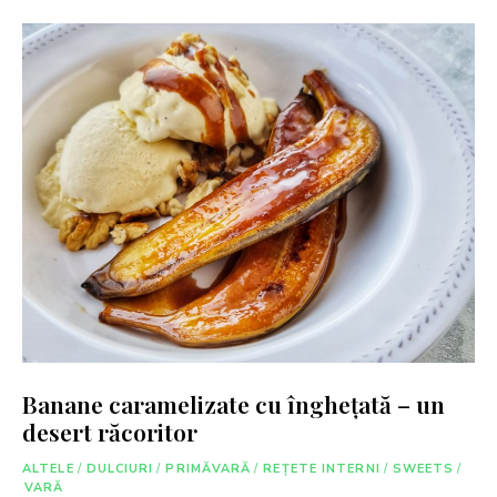
Banane caramelizate cu înghețată – un
desert răcoritor
ALTELE
/
DULCIURI
/
PRIMĂVARĂ
/
REȚETE INTERNI
/
SWEETS
/
VARĂ