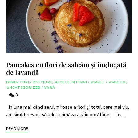
Pancakes cu flori de salcâm și înghețată
de lavandă
DESERTURI
/
DULCIURI
/
REȚETE INTERNI
/
SWEET
/
SWEETS
/
UNCATEGORIZED
/
VARĂ
3
In luna mai, când aerul miroase a flori și totul pare mai viu,
am simțit nevoia să aduc primăvara și în bucătărie. Le …
READ MORE