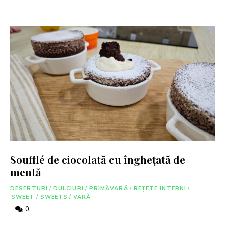
Soufflé de ciocolată cu înghețată de
mentă
DESERTURI
/
DULCIURI
/
PRIMĂVARĂ
/
REȚETE INTERNI
/
SWEET
/
SWEETS
/
VARĂ
0