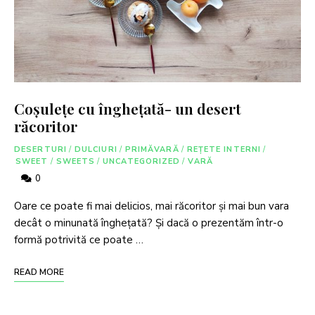
Coșulețe cu înghețată- un desert
răcoritor
DESERTURI
/
DULCIURI
/
PRIMĂVARĂ
/
REȚETE INTERNI
/
SWEET
/
SWEETS
/
UNCATEGORIZED
/
VARĂ
0
Oare ce poate fi mai delicios, mai răcoritor şi mai bun vara
decât o minunată îngheţată? Şi dacă o prezentăm într-o
formă potrivită ce poate …
READ MORE