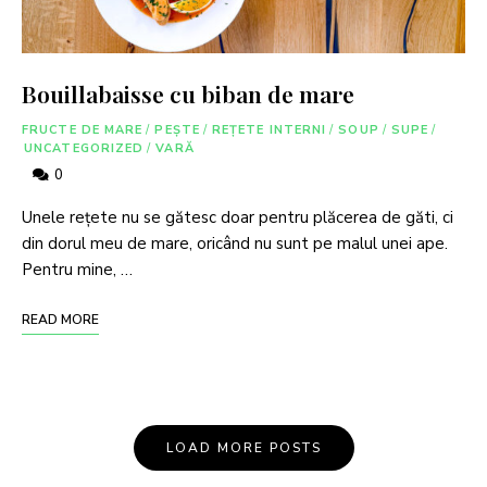
Bouillabaisse cu biban de mare
FRUCTE DE MARE
/
PEȘTE
/
REȚETE INTERNI
/
SOUP
/
SUPE
/
UNCATEGORIZED
/
VARĂ
0
Unele rețete nu se gătesc doar pentru plăcerea de găti, ci
din dorul meu de mare, oricând nu sunt pe malul unei ape.
Pentru mine, …
READ MORE
LOAD MORE POSTS