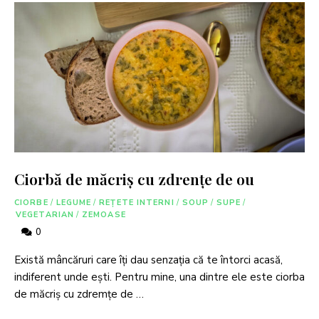
Ciorbă de măcriş cu zdrenţe de ou
CIORBE
/
LEGUME
/
REȚETE INTERNI
/
SOUP
/
SUPE
/
VEGETARIAN
/
ZEMOASE
0
Există mâncăruri care îți dau senzația că te întorci acasă,
indiferent unde ești. Pentru mine, una dintre ele este ciorba
de măcriş cu zdremţe de …