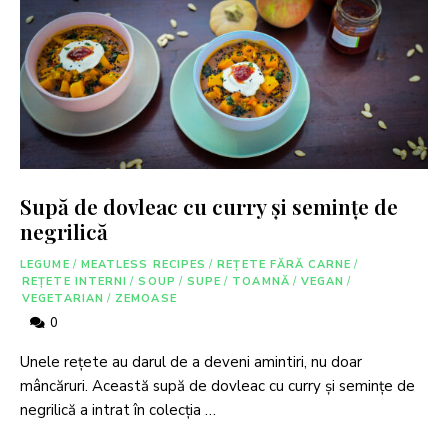
Supă de dovleac cu curry și semințe de
negrilică
LEGUME
/
MEATLESS RECIPES
/
REȚETE FĂRĂ CARNE
/
REȚETE INTERNI
/
SOUP
/
SUPE
/
TOAMNĂ
/
VEGAN
/
VEGETARIAN
/
ZEMOASE
0
Unele rețete au darul de a deveni amintiri, nu doar
mâncăruri. Această supă de dovleac cu curry și semințe de
negrilică a intrat în colecția …