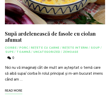
Supă ardelenească de fasole cu ciolan
afumat
CIORBE
/
PORC
/
REȚETE CU CARNE
/
REȚETE INTERNI
/
SOUP
/
SUPE
/
TOAMNĂ
/
UNCATEGORIZED
/
ZEMOASE
0
Nici nu vă imaginați cât de mult am așteptat o temă care
să aibă supa/ ciorba în rolul principal și m-am bucurat imens
când am …
READ MORE