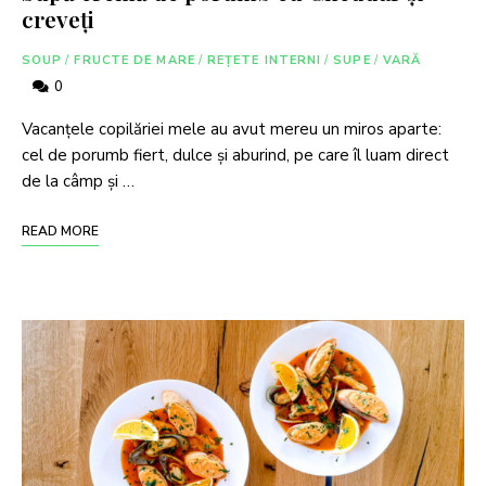
creveți
SOUP
/
FRUCTE DE MARE
/
REȚETE INTERNI
/
SUPE
/
VARĂ
0
Vacanțele copilăriei mele au avut mereu un miros aparte:
cel de porumb fiert, dulce și aburind, pe care îl luam direct
de la câmp şi …
READ MORE