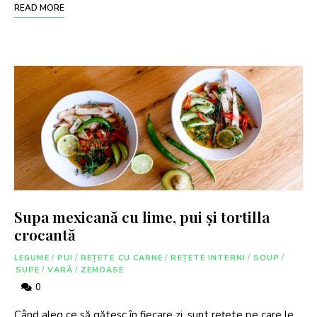
READ MORE
Supa mexicană cu lime, pui și tortilla
crocantă
LEGUME
/
PUI
/
REȚETE CU CARNE
/
REȚETE INTERNI
/
SOUP
/
SUPE
/
VARĂ
/
ZEMOASE
0
Când aleg ce să gătesc în fiecare zi, sunt rețete pe care le