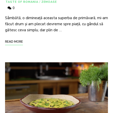
TASTE OF ROMANIA
/
ZEMOASE
0
Sâmbătă, o dimineață aceasta superba de primăvară, mi-am
făcut drum și am plecat devreme spre piață, cu gândul să
gătesc ceva simplu, dar plin de …
READ MORE