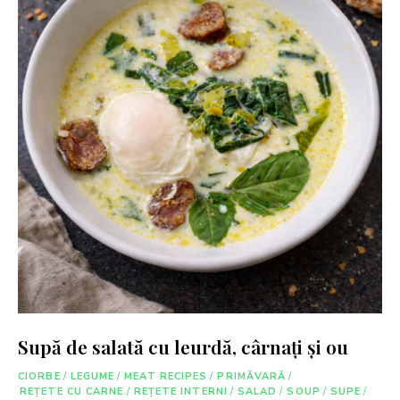
Supă de salată cu leurdă, cârnați și ou
CIORBE
/
LEGUME
/
MEAT RECIPES
/
PRIMĂVARĂ
/
REȚETE CU CARNE
/
REȚETE INTERNI
/
SALAD
/
SOUP
/
SUPE
/