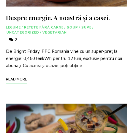
Despre energie. A noastră și a casei.
LEGUME
/
REȚETE FĂRĂ CARNE
/
SOUP
/
SUPE
/
UNCATEGORIZED
/
VEGETARIAN
2
De Bright Friday, PPC Romania vine cu un super-preț la
energie: 0,450 lei/kWh pentru 12 luni, exclusiv pentru noii
abonați. Cu aceeași ocazie, poți obține …
READ MORE