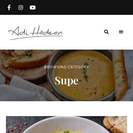
Rețete
Adi
fără
secrete
Hădean
BROWSING CATEGORY
Supe