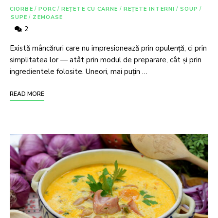
CIORBE
/
PORC
/
REȚETE CU CARNE
/
REȚETE INTERNI
/
SOUP
/
SUPE
/
ZEMOASE
2
Există mâncăruri care nu impresionează prin opulență, ci prin
simplitatea lor — atât prin modul de preparare, cât și prin
ingredientele folosite. Uneori, mai puțin …
READ MORE