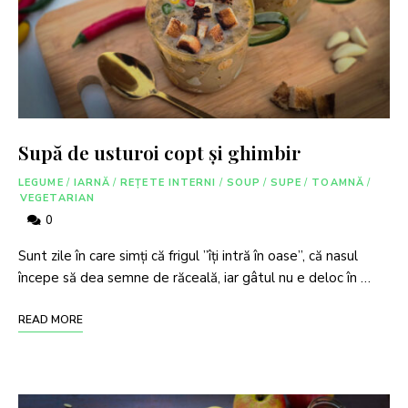
Supă de usturoi copt și ghimbir
LEGUME
/
IARNĂ
/
REȚETE INTERNI
/
SOUP
/
SUPE
/
TOAMNĂ
/
VEGETARIAN
0
Sunt zile în care simți că frigul ”îți intră în oase”, că nasul
începe să dea semne de răceală, iar gâtul nu e deloc în …
READ MORE