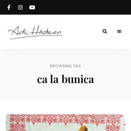
Rețete
Adi
fără
secrete
Hădean
BROWSING TAG
ca la bunica