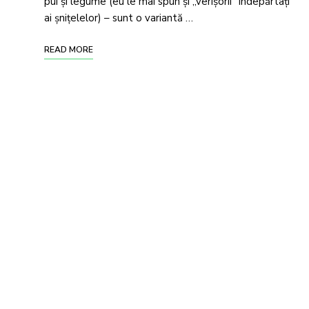
pui și legume (eu le mai spun și „verișorii” îndepărtați
ai șnițelelor) – sunt o variantă …
READ MORE