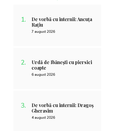
De vorbă cu internii: Ancuța
Rațiu
7 august 2026
Urdă de Ibănești cu piersici
coapte
6 august 2026
De vorbă cu internii: Dragoș
Gherasim
4 august 2026