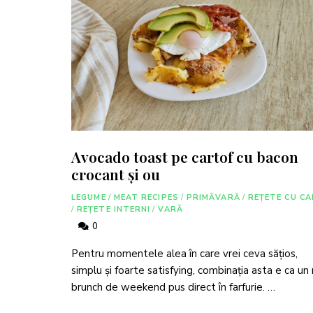
Avocado toast pe cartof cu bacon
crocant și ou
LEGUME
/
MEAT RECIPES
/
PRIMĂVARĂ
/
REȚETE CU CA
/
REȚETE INTERNI
/
VARĂ
0
Pentru momentele alea în care vrei ceva sățios,
simplu și foarte satisfying, combinația asta e ca un
brunch de weekend pus direct în farfurie. …