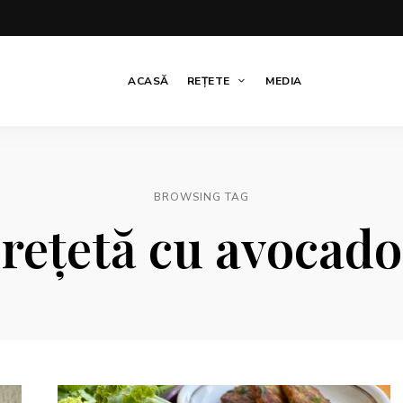
ACASĂ
REȚETE
MEDIA
BROWSING TAG
rețetă cu avocado