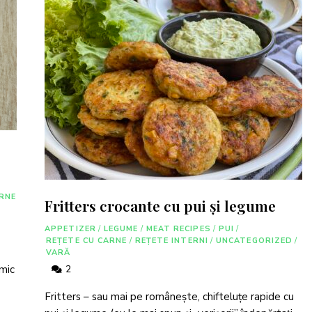
RNE
Fritters crocante cu pui și legume
APPETIZER
/
LEGUME
/
MEAT RECIPES
/
PUI
/
REȚETE CU CARNE
/
REȚETE INTERNI
/
UNCATEGORIZED
/
VARĂ
 mic
2
Fritters – sau mai pe românește, chifteluțe rapide cu