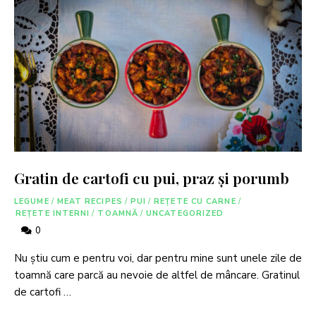
Gratin de cartofi cu pui, praz și porumb
LEGUME
/
MEAT RECIPES
/
PUI
/
REȚETE CU CARNE
/
REȚETE INTERNI
/
TOAMNĂ
/
UNCATEGORIZED
0
Nu ştiu cum e pentru voi, dar pentru mine sunt unele zile de
toamnă care parcă au nevoie de altfel de mâncare. Gratinul
de cartofi …