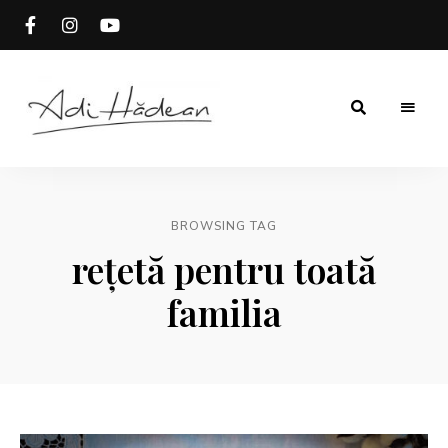
Rețete
Adi
fără
secrete
Hădean
BROWSING TAG
rețetă pentru toată
familia