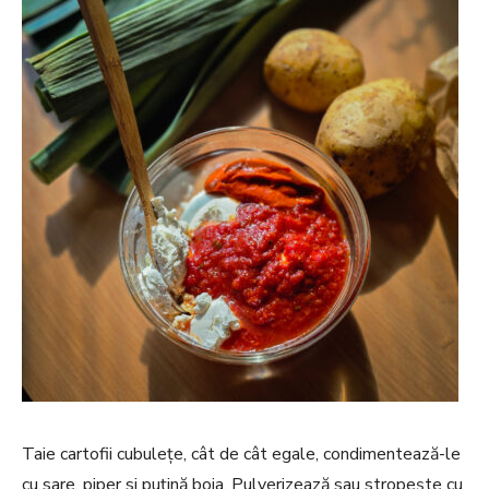
Taie cartofii cubuleţe, cât de cât egale, condimentează-le
cu sare, piper si puţină boia. Pulverizează sau stropeşte cu