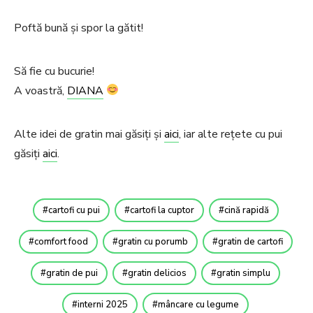
Poftă bună și spor la gătit!
Să fie cu bucurie!
A voastră,
DIANA
Alte idei de gratin mai găsiți și
aici
, iar alte rețete cu pui
găsiți
aici
.
cartofi cu pui
cartofi la cuptor
cină rapidă
comfort food
gratin cu porumb
gratin de cartofi
gratin de pui
gratin delicios
gratin simplu
interni 2025
mâncare cu legume