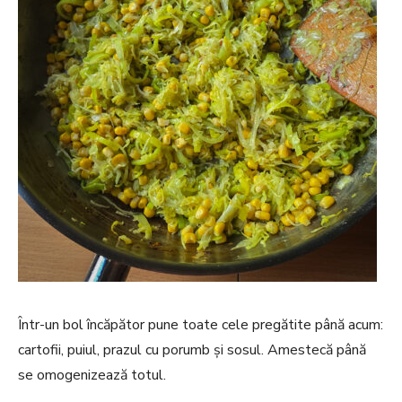
Într-un bol încăpător pune toate cele pregătite până acum:
cartofii, puiul, prazul cu porumb şi sosul. Amestecă până
se omogenizează totul.