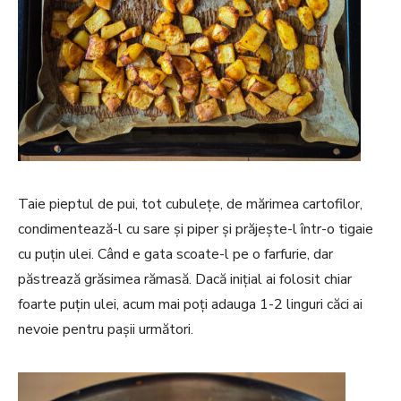
Taie pieptul de pui, tot cubuleţe, de mărimea cartofilor,
condimentează-l cu sare şi piper şi prăjeşte-l într-o tigaie
cu puţin ulei. Când e gata scoate-l pe o farfurie, dar
păstrează grăsimea rămasă. Dacă iniţial ai folosit chiar
foarte puţin ulei, acum mai poţi adauga 1-2 linguri căci ai
nevoie pentru pașii următori.