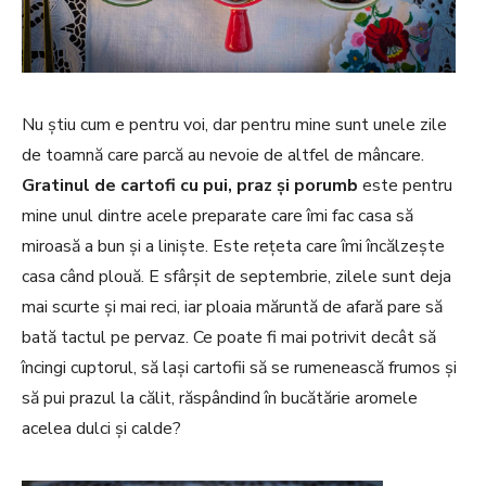
Nu ştiu cum e pentru voi, dar pentru mine sunt unele zile
de toamnă care parcă au nevoie de altfel de mâncare.
Gratinul de cartofi cu pui, praz și porumb
este pentru
mine unul dintre acele preparate care îmi fac casa să
miroasă a bun și a liniște. Este rețeta care îmi încălzește
casa când plouă. E sfârșit de septembrie, zilele sunt deja
mai scurte și mai reci, iar ploaia măruntă de afară pare să
bată tactul pe pervaz. Ce poate fi mai potrivit decât să
încingi cuptorul, să lași cartofii să se rumenească frumos și
să pui prazul la călit, răspândind în bucătărie aromele
acelea dulci și calde?