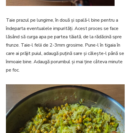
Taie prazul pe lungime, în două şi spală-l bine pentru a
îndeparta eventualele impurităţi. Acest proces se face
lăsând să curga apa pe partea tăiată, de la rădăcină spre
frunze. Taie-l felii de 2-3mm grosime. Pune-l în tigaia în
care ai prăjit puiul, adaugă puţină sare şi căleşte-l până se
înmoaie bine. Adaugă porumbul şi mai ţine câteva minute
pe foc.