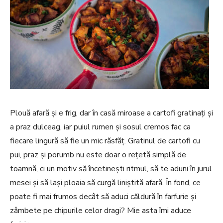
Plouă afară și e frig, dar în casă miroase a cartofi gratinați și
a praz dulceag, iar puiul rumen și sosul cremos fac ca
fiecare lingură să fie un mic răsfăț. Gratinul de cartofi cu
pui, praz și porumb nu este doar o rețetă simplă de
toamnă, ci un motiv să încetinești ritmul, să te aduni în jurul
mesei și să lași ploaia să curgă liniștită afară. În fond, ce
poate fi mai frumos decât să aduci căldură în farfurie și
zâmbete pe chipurile celor dragi? Mie asta îmi aduce