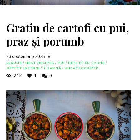
Gratin de cartofi cu pui,
praz și porumb
23 septembrie 2025
LEGUME
/
MEAT RECIPES
/
PUI
/
REȚETE CU CARNE
/
REȚETE INTERNI
/
TOAMNĂ
/
UNCATEGORIZED
2.1K
1
0