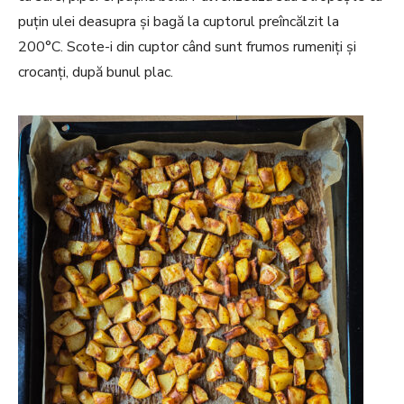
puţin ulei deasupra şi bagă la cuptorul preîncălzit la
200°C. Scote-i din cuptor când sunt frumos rumeniţi şi
crocanţi, după bunul plac.