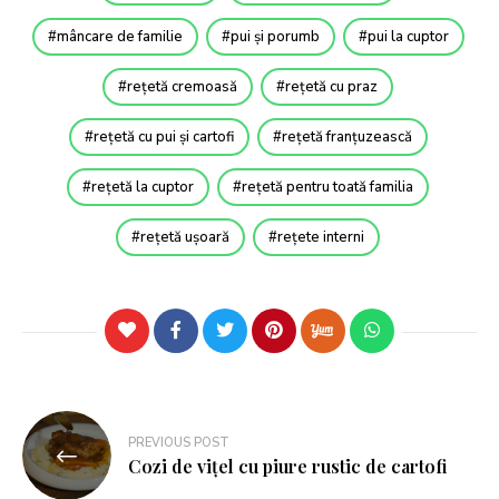
mâncare de familie
pui și porumb
pui la cuptor
rețetă cremoasă
rețetă cu praz
rețetă cu pui și cartofi
rețetă franțuzească
rețetă la cuptor
rețetă pentru toată familia
rețetă ușoară
rețete interni
PREVIOUS POST
Cozi de vițel cu piure rustic de cartofi