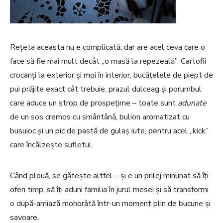
Rețeta aceasta nu e complicată, dar are acel ceva care o
face să fie mai mult decât „o masă la repezeală”. Cartofii
crocanți la exterior și moi în interior, bucățelele de piept de
pui prăjite exact cât trebuie, prazul dulceag și porumbul
care aduce un strop de prospețime – toate sunt
adunate
de un sos cremos cu smântână, bulion aromatizat cu
busuioc și un pic de pastă de gulaș iute, pentru acel „kick”
care încălzește sufletul.
Când plouă, se gătește altfel – și e un prilej minunat să îți
oferi timp, să îți aduni familia în jurul mesei și să transformi
o după-amiază mohorâtă într-un moment plin de bucurie și
savoare.