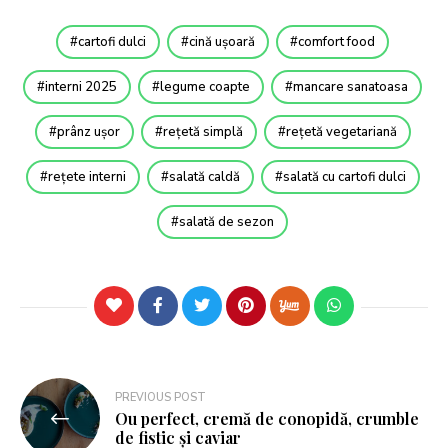
cartofi dulci
cină ușoară
comfort food
interni 2025
legume coapte
mancare sanatoasa
prânz ușor
rețetă simplă
rețetă vegetariană
rețete interni
salată caldă
salată cu cartofi dulci
salată de sezon
PREVIOUS POST
Ou perfect, cremă de conopidă, crumble
de fistic și caviar