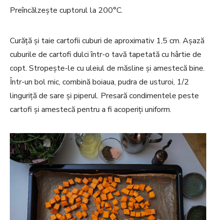
Preîncălzește cuptorul la 200°C.
Curăță și taie cartofii cuburi de aproximativ 1,5 cm. Așază
cuburile de cartofi dulci într-o tavă tapetată cu hârtie de
copt. Stropește-le cu uleiul de măsline și amestecă bine.
Într-un bol mic, combină boiaua, pudra de usturoi, 1/2
linguriță de sare și piperul. Presară condimentele peste
cartofi și amestecă pentru a fi acoperiți uniform.