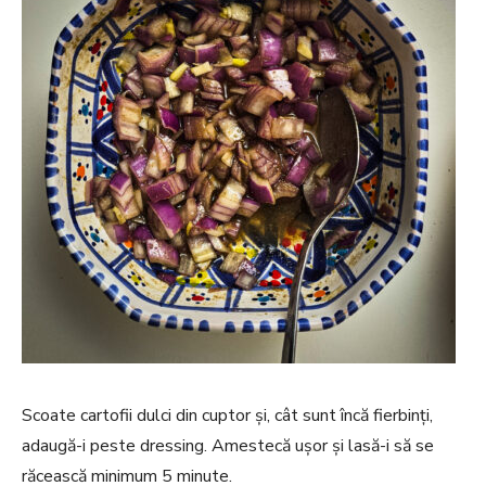
Scoate cartofii dulci din cuptor și, cât sunt încă fierbinți,
adaugă-i peste dressing. Amestecă ușor și lasă-i să se
răcească minimum 5 minute.