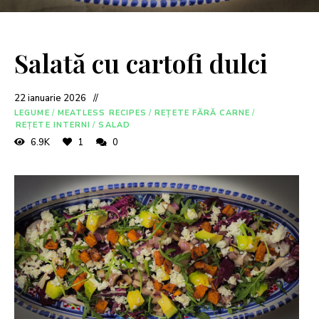
Salată cu cartofi dulci
22 ianuarie 2026
LEGUME
/
MEATLESS RECIPES
/
REȚETE FĂRĂ CARNE
/
REȚETE INTERNI
/
SALAD
6.9K
1
0