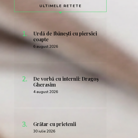
ULTIMELE RETETE
Urdă de Ibănești cu piersici
coapte
6 august 2026
De vorbă cu internii: Dragoș
Gherasim
4 august 2026
Grătar cu prietenii
30 iulie 2026