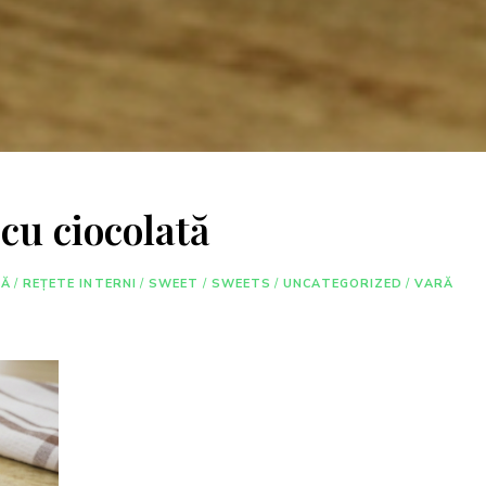
cu ciocolată
RĂ
/
REȚETE INTERNI
/
SWEET
/
SWEETS
/
UNCATEGORIZED
/
VARĂ