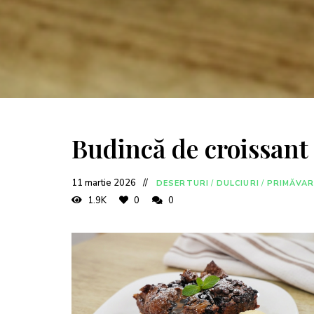
Budincă de croissant 
11 martie 2026
DESERTURI
/
DULCIURI
/
PRIMĂVA
1.9K
0
0