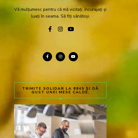
Vă mulțumesc pentru că mă vizitați, încurajați și
luați în seama. Să fiți sănătoși.
TRIMITE SOLIDAR LA 8845 ȘI DĂ
GUST UNEI MESE CALDE.