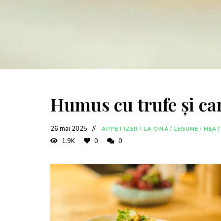
Humus cu trufe și cart
26 mai 2025
APPETIZER
/
LA CINĂ
/
LEGUME
/
MEAT
1.9K
0
0