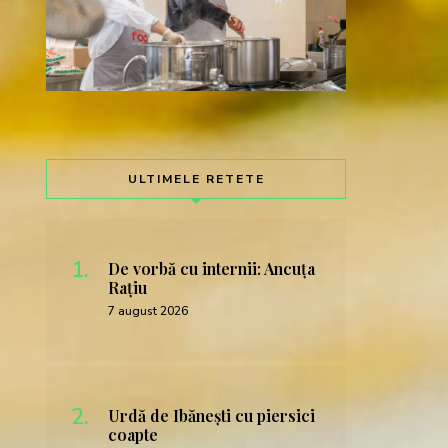
ULTIMELE RETETE
De vorbă cu internii: Ancuța
Rațiu
7 august 2026
Urdă de Ibănești cu piersici
coapte