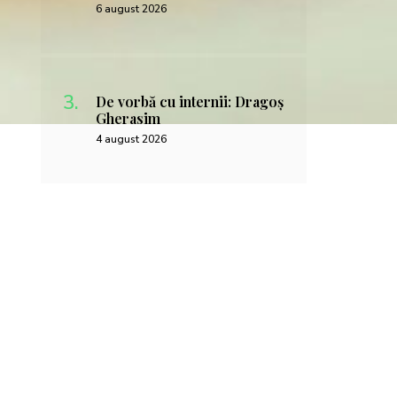
6 august 2026
De vorbă cu internii: Dragoș
Gherasim
4 august 2026