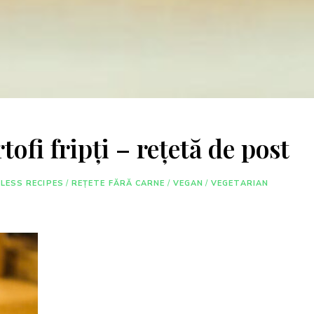
ofi fripți – rețetă de post
LESS RECIPES
/
REȚETE FĂRĂ CARNE
/
VEGAN
/
VEGETARIAN