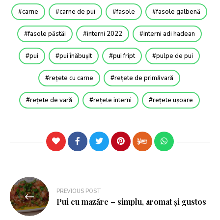
carne
carne de pui
fasole
fasole galbenă
fasole păstăi
interni 2022
interni adi hadean
pui
pui înăbușit
pui fript
pulpe de pui
rețete cu carne
rețete de primăvară
rețete de vară
rețete interni
rețete ușoare
PREVIOUS POST
Pui cu mazăre – simplu, aromat și gustos