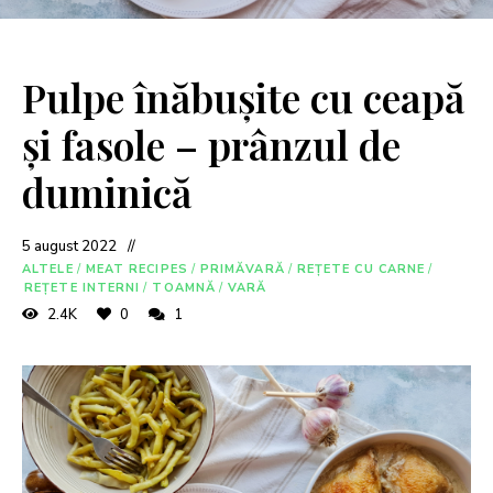
Pulpe înăbușite cu ceapă
și fasole – prânzul de
duminică
5 august 2022
ALTELE
/
MEAT RECIPES
/
PRIMĂVARĂ
/
REȚETE CU CARNE
/
REȚETE INTERNI
/
TOAMNĂ
/
VARĂ
2.4K
0
1