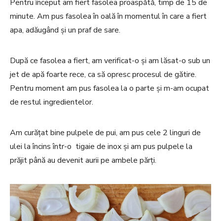
Pentru început am fiert fasolea proaspătă, timp de 15 de
minute. Am pus fasolea în oală în momentul în care a fiert
apa, adăugând și un praf de sare.
După ce fasolea a fiert, am verificat-o și am lăsat-o sub un
jet de apă foarte rece, ca să opresc procesul de gătire.
Pentru moment am pus fasolea la o parte și m-am ocupat
de restul ingredientelor.
Am curățat bine pulpele de pui, am pus cele 2 linguri de
ulei la încins într-o tigaie de inox și am pus pulpele la
prăjit până au devenit aurii pe ambele părți.