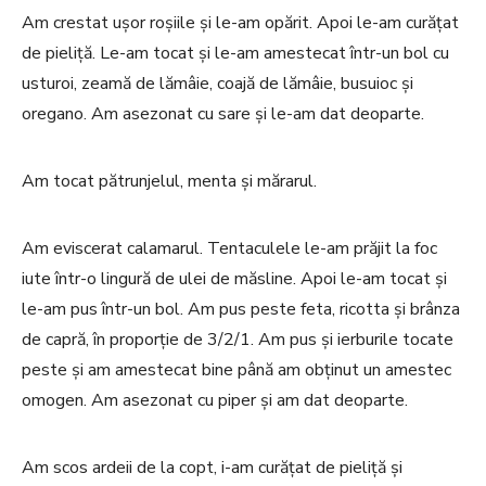
Am crestat ușor roșiile și le-am opărit. Apoi le-am curățat
de pieliță. Le-am tocat și le-am amestecat într-un bol cu
usturoi, zeamă de lămâie, coajă de lămâie, busuioc și
oregano. Am asezonat cu sare și le-am dat deoparte.
Am tocat pătrunjelul, menta și mărarul.
Am eviscerat calamarul. Tentaculele le-am prăjit la foc
iute într-o lingură de ulei de măsline. Apoi le-am tocat și
le-am pus într-un bol. Am pus peste feta, ricotta și brânza
de capră, în proporție de 3/2/1. Am pus și ierburile tocate
peste și am amestecat bine până am obținut un amestec
omogen. Am asezonat cu piper și am dat deoparte.
Am scos ardeii de la copt, i-am curățat de pieliță și