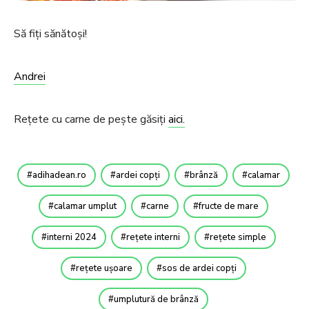
Să fiți sănătoși!
Andrei
Rețete cu carne de pește găsiți
aici.
adihadean.ro
ardei copți
brânză
calamar
calamar umplut
carne
fructe de mare
interni 2024
rețete interni
rețete simple
rețete ușoare
sos de ardei copți
umplutură de brânză