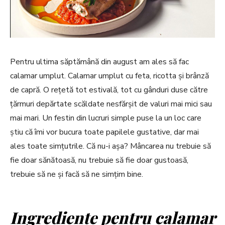
Pentru ultima săptămână din august am ales să fac
calamar umplut. Calamar umplut cu feta, ricotta și brânză
de capră. O rețetă tot estivală, tot cu gânduri duse către
țărmuri depărtate scăldate nesfărșit de valuri mai mici sau
mai mari. Un festin din lucruri simple puse la un loc care
știu că îmi vor bucura toate papilele gustative, dar mai
ales toate simțutrile. Că nu-i așa? Mâncarea nu trebuie să
fie doar sănătoasă, nu trebuie să fie doar gustoasă,
trebuie să ne și facă să ne simțim bine.
Ingrediente pentru calamar