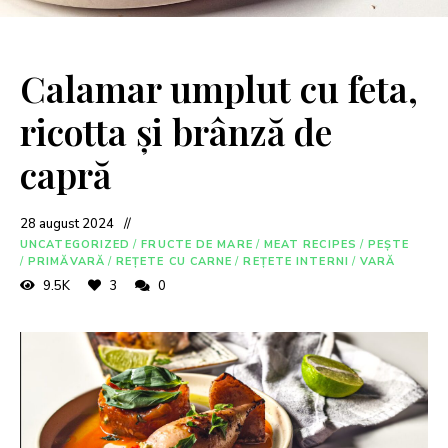
Calamar umplut cu feta,
ricotta și brânză de
capră
28 august 2024
UNCATEGORIZED
/
FRUCTE DE MARE
/
MEAT RECIPES
/
PEȘTE
/
PRIMĂVARĂ
/
REȚETE CU CARNE
/
REȚETE INTERNI
/
VARĂ
9.5K
3
0