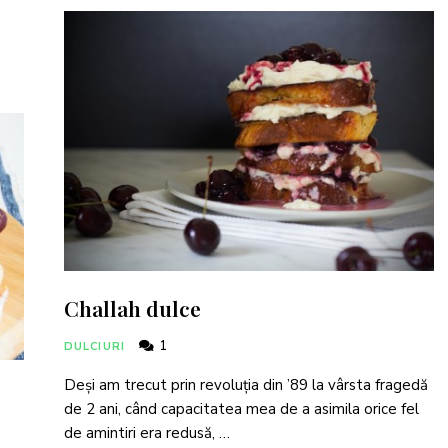
Challah dulce
1
DULCIURI
Deși am trecut prin revoluția din ’89 la vârsta fragedă
de 2 ani, când capacitatea mea de a asimila orice fel
de amintiri era redusă, …