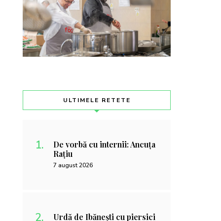
ULTIMELE RETETE
De vorbă cu internii: Ancuța
Rațiu
7 august 2026
Urdă de Ibănești cu piersici