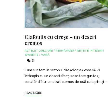
Clafoutis cu cireșe – un desert
cremos
ALTELE
/
DULCIURI
/
PRIMĂVARĂ
/
REȚETE INTERNI
/
SWEETS
/
VARĂ
3
Cum suntem in sezonul cireșelor, aș vrea să vă
întâmpin cu un desert franțuzesc tare gustos,
constând într-un strat cremos de ouă cu lapte și …
READ MORE