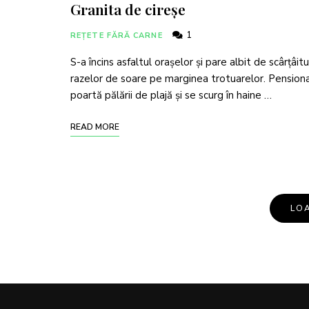
Granita de cireșe
1
REȚETE FĂRĂ CARNE
S-a încins asfaltul oraşelor şi pare albit de scârţâitu
razelor de soare pe marginea trotuarelor. Pensiona
poartă pălării de plajă şi se scurg în haine …
READ MORE
LO