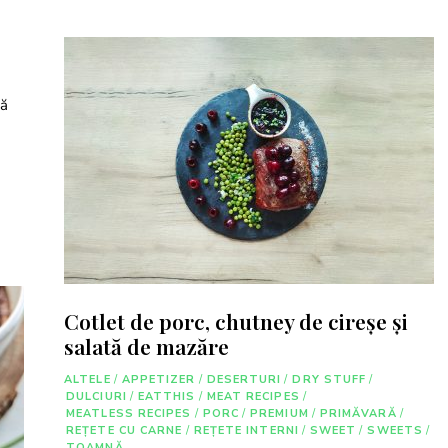
ră
Cotlet de porc, chutney de cireşe şi
salată de mazăre
ALTELE
/
APPETIZER
/
DESERTURI
/
DRY STUFF
/
DULCIURI
/
EATTHIS
/
MEAT RECIPES
/
MEATLESS RECIPES
/
PORC
/
PREMIUM
/
PRIMĂVARĂ
/
REȚETE CU CARNE
/
REȚETE INTERNI
/
SWEET
/
SWEETS
/
TOAMNĂ