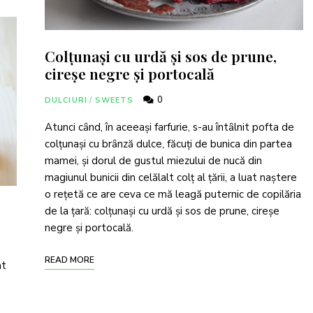
Colţunaşi cu urdă şi sos de prune,
cireşe negre şi portocală
0
DULCIURI
/
SWEETS
Atunci cȃnd, în aceeaşi farfurie, s-au întȃlnit pofta de
colţunaşi cu brȃnză dulce, făcuţi de bunica din partea
mamei, şi dorul de gustul miezului de nucă din
magiunul bunicii din celălalt colţ al ţării, a luat naştere
o reţetă ce are ceva ce mă leagă puternic de copilăria
de la ţară: colţunaşi cu urdă şi sos de prune, cireşe
negre şi portocală.
READ MORE
at