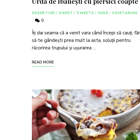
Urdă de Ibănești cu piersici coapte
DESERTURI
/
SWEET
/
SWEETS
/
VARĂ
/
VEGETARIAN
0
Îți dai seama că a venit vara când începi să cauți, fă
să te gândești prea mult la asta, soluții pentru
răcorirea trupului și ușurarea …
READ MORE