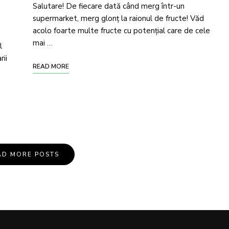
Salutare! De fiecare dată când merg într-un
supermarket, merg glonţ la raionul de fructe! Văd
acolo foarte multe fructe cu potenţial care de cele
mai …
l
rii
READ MORE
AD MORE POSTS