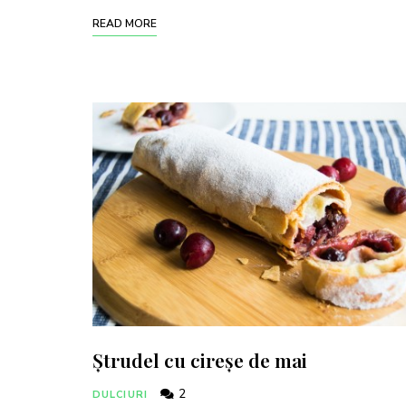
READ MORE
Ștrudel cu cireșe de mai
2
DULCIURI