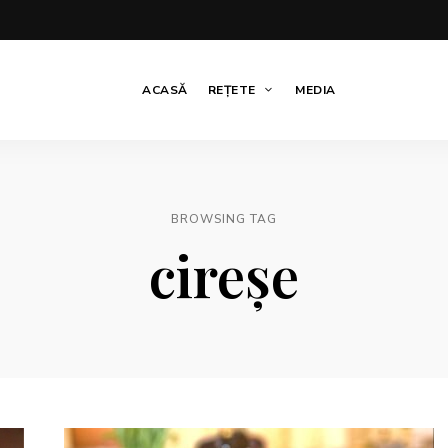
ACASĂ
REȚETE
MEDIA
BROWSING TAG
cireșe