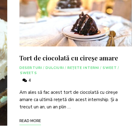
Tort de ciocolată cu cireșe amare
DESERTURI
/
DULCIURI
/
REȚETE INTERNI
/
SWEET
/
SWEETS
4
Am ales să fac acest tort de ciocolată cu cireșe
amare ca ultimă rețetă din acest internship. Și a
trecut un an, un an plin …
READ MORE