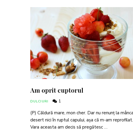
Am oprit cuptorul
1
DULCIURI
(P) Căldură mare, mon cher. Dar nu renunț la mânc
desert nici în ruptul capului, așa că m-am reprofilat.
Vara aceasta am decis să pregătesc …