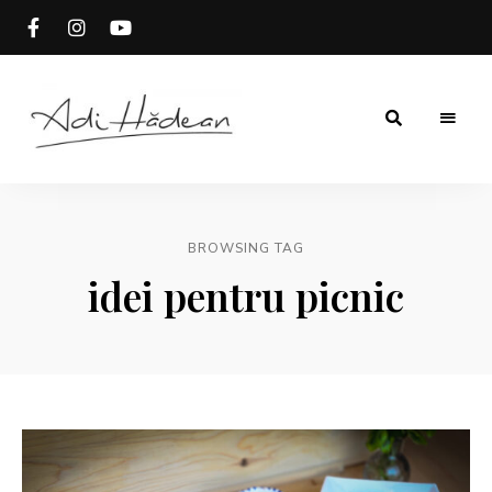
Rețete
Adi
fără
secrete
Hădean
BROWSING TAG
idei pentru picnic