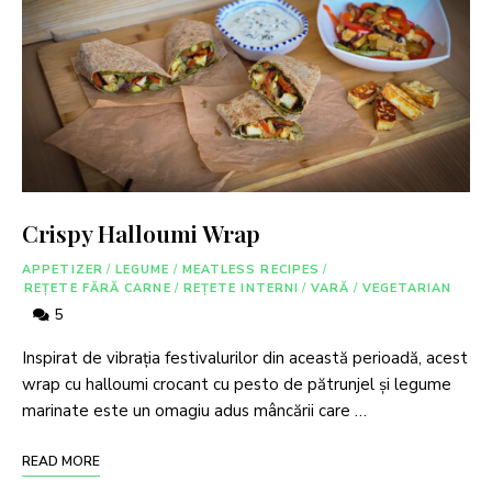
Crispy Halloumi Wrap
APPETIZER
/
LEGUME
/
MEATLESS RECIPES
/
REȚETE FĂRĂ CARNE
/
REȚETE INTERNI
/
VARĂ
/
VEGETARIAN
5
Inspirat de vibrația festivalurilor din această perioadă, acest
wrap cu halloumi crocant cu pesto de pătrunjel și legume
marinate este un omagiu adus mâncării care …
READ MORE