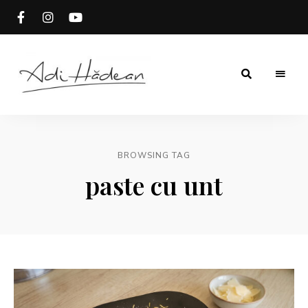
Rețete
Adi
fără
secrete
Hădean
BROWSING TAG
paste cu unt