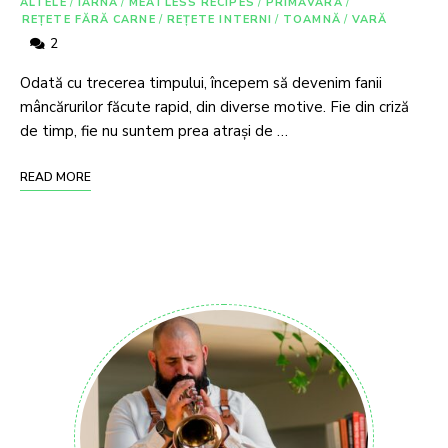
ALTELE
/
IARNĂ
/
MEATLESS RECIPES
/
PRIMĂVARĂ
/
REȚETE FĂRĂ CARNE
/
REȚETE INTERNI
/
TOAMNĂ
/
VARĂ
2
Odată cu trecerea timpului, începem să devenim fanii
mâncărurilor făcute rapid, din diverse motive. Fie din criză
de timp, fie nu suntem prea atrași de …
READ MORE