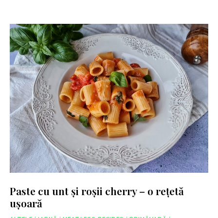
Paste cu unt și roșii cherry – o rețetă
ușoară